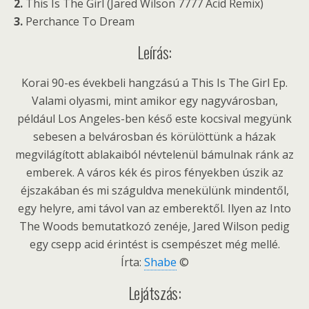
2.
This Is The Girl (Jared Wilson 7777 Acid Remix)
3.
Perchance To Dream
Leírás:
Korai 90-es évekbeli hangzású a This Is The Girl Ep.
Valami olyasmi, mint amikor egy nagyvárosban,
például Los Angeles-ben késő este kocsival megyünk
sebesen a belvárosban és körülöttünk a házak
megvilágított ablakaiból névtelenül bámulnak ránk az
emberek. A város kék és piros fényekben úszik az
éjszakában és mi száguldva menekülünk mindentől,
egy helyre, ami távol van az emberektől. Ilyen az Into
The Woods bemutatkozó zenéje, Jared Wilson pedig
egy csepp acid érintést is csempészet még mellé.
Írta:
Shabe
©
Lejátszás: