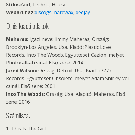
Stílus:
Acid, Techno, House
Webáruház:
discogs
,
hardwax
,
deejay
Dj és kiadó adatok:
Maheras:
Igazi neve: Jimmy Maheras, Ország:
Brooklyn-Los Angeles, Usa, Kiadói:Plastic Love
Records, Into The Woods. Együttesei: Cazion, melyet
Photocall-al csinál. Első zene: 2014
Jared Wilson:
Ország: Detroit-Usa, Kiadói:7777
Records. Együttesei: Obsolete, melyet Adam Shirley-vel
csinál. Első zene: 2001
Into The Woods:
Ország: Usa, Alapitó: Maheras. Első
zene: 2016
Számlista:
1.
This Is The Girl