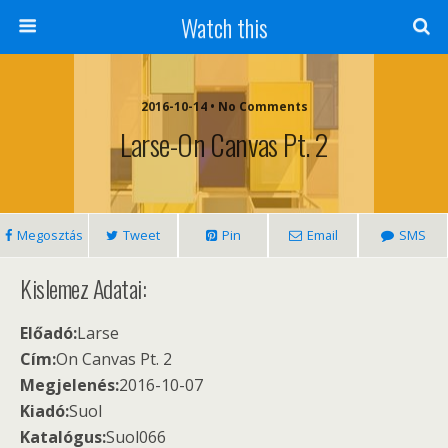
Watch this
2016-10-14 • No Comments
Larse-On Canvas Pt. 2
Megosztás
Tweet
Pin
Email
SMS
Kislemez Adatai:
Előadó:
Larse
Cím:
On Canvas Pt. 2
Megjelenés:
2016-10-07
Kiadó:
Suol
Katalógus:
Suol066