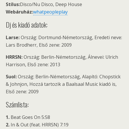
Stílus:
Disco/Nu Disco, Deep House
Webáruház:
whatpeopleplay
Dj és kiadó adatok:
Larse:
Ország: Dortmund-Németország, Eredeti neve:
Lars Brodherr, Első zene: 2009
HRRSN:
Ország: Berlin-Németország, Álnevei: Ulrich
Harrison, Első zene: 2013
Suol:
Ország: Berlin-Németország, Alapító: Chopstick
& Johnjon, Hozzá tartozik a Baalsaal Music kiadó is,
Első zene: 2009
Számlista:
1.
Beat Goes On 5:58
2.
In & Out (feat. HRRSN) 7:19