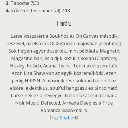
3.
Taboche 7:30
4.
In & Out (Instrumental) 7:18
Leírás:
Larse visszatért a Soul-hoz az On Canvas második
részével, az első (SUOL064) idén májusban jelent meg.
Sok helyen agyondicsérték, mint például a Magnetic
Magazine-ban, és a dj-k közül is sokan (Claptone,
Huxley, Kolsch, Adana Twins, Tensnake) szerették.
Azon Lisa Shaw volt az egyik közreműködő, ezen
pedig HRRSN. A második rész sokban hasonlít az
elsőre, eklektikus, soulful hangzású és táncolható.
Larse-nek ez a névjegye, hasonlókat csinált már a
Noir Music, Defected, Armada Deep és a True
Romance kiadóknál is.
Írta:
Shabe
©