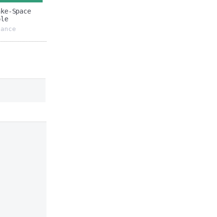
ake-Space
ple
dance