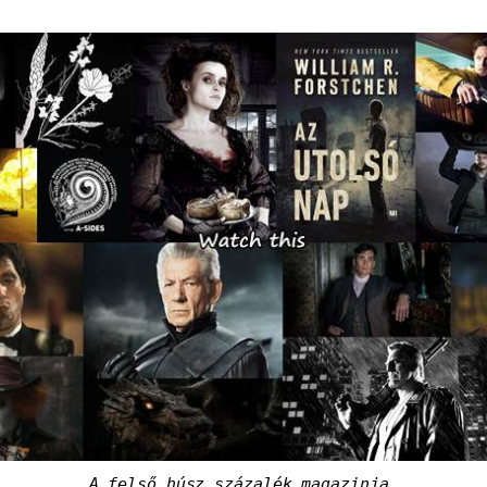
A felső húsz százalék magazinja.