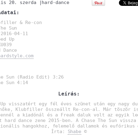
lis 20. szerda
|
hard-dance
Adatai:
bfiller & Re-con
The Sun
:
2016-04-11
bed Up
KU039
d Dance
hardstyle.com
:
e Sun (Radio Edit) 3:26
e Sun 4:14
Leírás:
 Up visszatért egy fél éves szünet után egy nagy du
nőke, Klubfiller összeállt Re-con-al. Már töször i
 ennél a kiadónál és a Freak daluk volt az egyik le
t hard dance zene 2015-ben. A Chase The Sun vissza
cionális hangokhoz, felemelő dallamok és eufórikus 
Írta:
Shabe
©