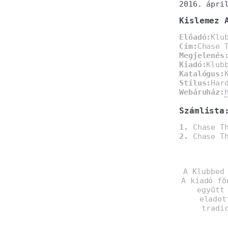
2016. ápri
Kislemez 
Előadó:
Klu
Cím:
Chase 
Megjelenés
Kiadó:
Klub
Katalógus:
Stílus:
Har
Webáruház:
Számlista
1.
Chase Th
2.
Chase Th
A Klubbed
A kiadó fö
együtt
eladot
tradi