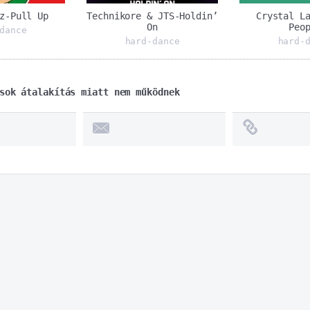
z-Pull Up
Technikore & JTS-Holdin’
Crystal L
On
Peo
dance
hard-dance
hard-
sok átalakítás miatt nem működnek