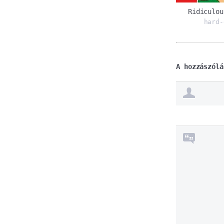
Ridiculou
hard-
A hozzászólá