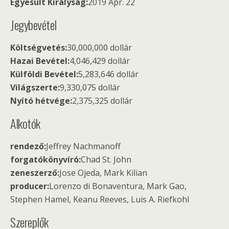
Egyesült Királyság:
2019 Ápr. 22
Jegybevétel
Költségvetés:
30,000,000 dollár
Hazai Bevétel:
4,046,429 dollár
Külföldi Bevétel:
5,283,646 dollár
Világszerte:
9,330,075 dollár
Nyító hétvége:
2,375,325 dollár
Alkotók
rendező:
Jeffrey Nachmanoff
forgatókönyvíró:
Chad St. John
zeneszerző:
Jose Ojeda, Mark Kilian
producer:
Lorenzo di Bonaventura, Mark Gao,
Stephen Hamel, Keanu Reeves, Luis A. Riefkohl
Szereplők