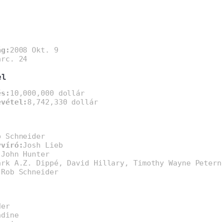
ág:
2008 Okt. 9
árc. 24
el
és:
10,000,000 dollár
evétel:
8,742,330 dollár
b Schneider
yvíró:
Josh Lieb
:
John Hunter
ark A.Z. Dippé, David Hillary, Timothy Wayne Petern
 Rob Schneider
der
adine