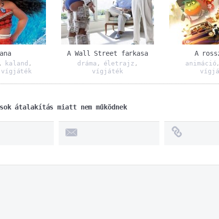
ana
A Wall Street farkasa
A ross
kaland
dráma
életrajz
animáció
,
,
,
,
vígjáték
vígjáték
vígj
,
sok átalakítás miatt nem működnek