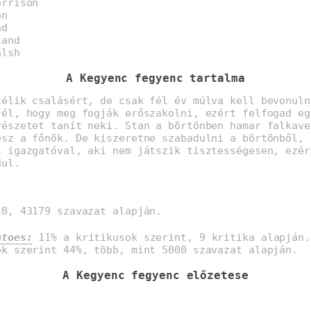
orrison
on
nd
land
alsh
A Kegyenc fegyenc tartalma
télik csalásért, de csak fél év múlva kell bevonuln
Fél, hogy meg fogják erőszakolni, ezért felfogad eg
vészetet tanít neki. Stan a börtönben hamar falkave
esz a főnök. De kiszeretne szabadulni a börtönből, 
z igazgatóval, aki nem játszik tisztességesen, ezér
dul.
0, 43179 szavazat alapján.
atoes:
11% a kritikusok szerint, 9 kritika alapján.
ók szerint 44%, több, mint 5000 szavazat alapján.
A Kegyenc fegyenc előzetese