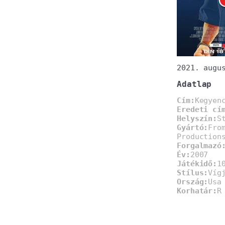
2021. augu
Adatlap
Cím:
Kegyen
Eredeti cí
Helyszín:
S
Gyártó:
Fro
Production
Forgalmazó
Év:
2007
Játékidő:
1
Stílus:
Víg
Ország:
Usa
Korhatár:
R