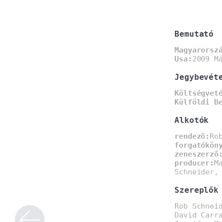
Bemutató
Magyarorsz
Usa:
2009 M
Jegybevét
Költségvet
Külföldi B
Alkotók
rendező:
Ro
forgatókön
zeneszerző
producer:
M
Schneider,
Szereplők
Rob Schnei
David Carr