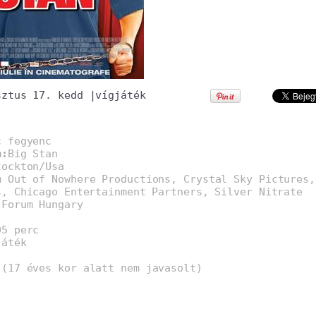
sztus 17. kedd
|
vígjáték
c fegyenc
m:
Big Stan
tockton/Usa
m Out of Nowhere Productions, Crystal Sky Pictures,
s, Chicago Entertainment Partners, Silver Nitrate
:
Forum Hungary
05 perc
játék
 (17 éves kor alatt nem javasolt)