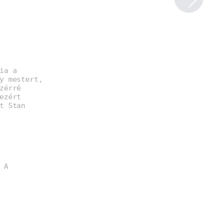
ia a
y mestert,
zérré
ezért
t Stan
 A