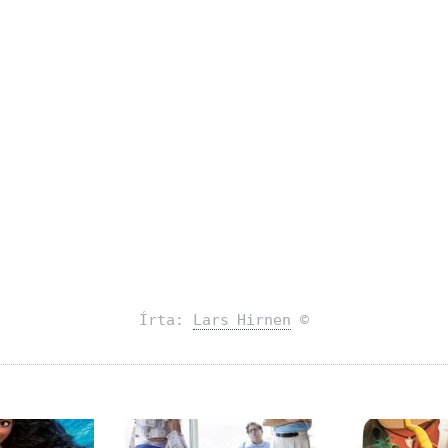
Írta:
Lars Hirnen
©