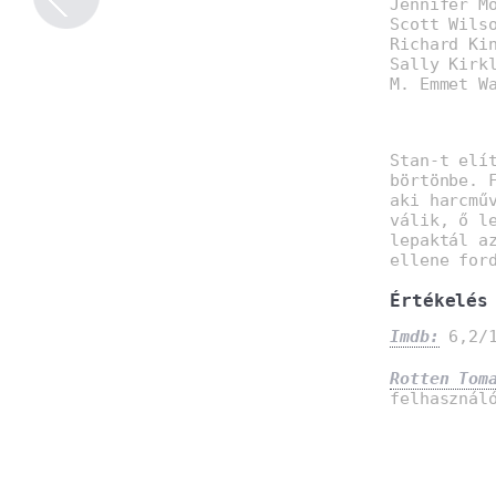
Jennifer M
Scott Wils
Richard Ki
Sally Kirk
M. Emmet W
Stan-t elí
börtönbe. 
aki harcmű
válik, ő l
lepaktál a
ellene for
Értékelés
Imdb:
6,2/1
Rotten Tom
felhasznál