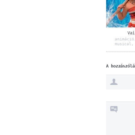
Vai
animáció
musical
A hozzászólá