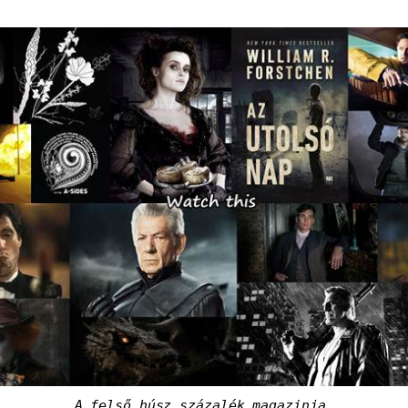
A felső húsz százalék magazinja.