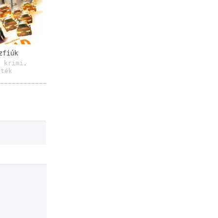
zfiúk
krimi
,
,
áték