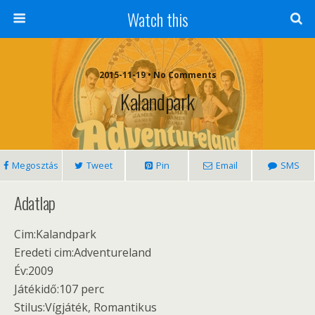
Watch this
2015-11-19 • No Comments
Kalandpark
Megosztás
Tweet
Pin
Email
SMS
Adatlap
Cim:Kalandpark
Eredeti cim:Adventureland
Év:2009
Játékidő:107 perc
Stilus:Vígjáték, Romantikus