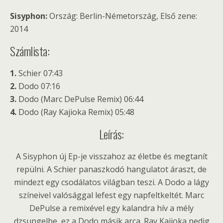
Sisyphon:
Ország: Berlin-Németország, Első zene:
2014
Számlista:
1.
Schier 07:43
2.
Dodo 07:16
3.
Dodo (Marc DePulse Remix) 06:44
4.
Dodo (Ray Kajioka Remix) 05:48
Leírás:
A Sisyphon új Ep-je visszahoz az életbe és megtanít
repülni. A Schier panaszkodó hangulatot áraszt, de
mindezt egy csodálatos világban teszi. A Dodo a lágy
színeivel valósággal lefest egy napfeltkeltét. Marc
DePulse a remixével egy kalandra hív a mély
dzsungelbe, ez a Dodo másik arca. Ray Kajioka pedig