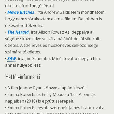
okostelefon-függőségről.
•
Movie Bitches
, írta Andrew Galdi: Nem mondhatom,
hogy nem szórakoztam ezen a filmen. De jobban is
elkészíthették volna.
•
The Herald
, írta Alison Rowat: Az Idegpálya a
végéhez közeledve veszít a bájából, de jól sikerült,
ötletes. A tizenéves és huszonéves célközönsége
számára tökéletes.
•
3AW
, írta Jim Schembri: Minél tovább megy a film,
annál hülyébb lesz.
Háttér-információ
• A film Jeanne Ryan könyve alapján készült.
• Emma Roberts és Emily Meade a 12 – A romlás
napjaiban (2010) is együtt szerepelt.
• Emma Roberts együtt szerepelt James Franco-val a