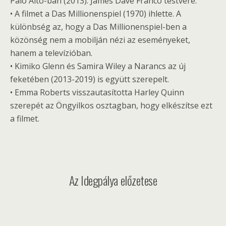
Palo Alto-ban (2013). James Dave Franco testvére.
• A filmet a Das Millionenspiel (1970) ihlette. A
különbség az, hogy a Das Millionenspiel-ben a
közönség nem a mobilján nézi az eseményeket,
hanem a televízióban.
• Kimiko Glenn és Samira Wiley a Narancs az új
feketében (2013-2019) is együtt szerepelt.
• Emma Roberts visszautasította Harley Quinn
szerepét az Öngyilkos osztagban, hogy elkészítse ezt
a filmet.
Az Idegpálya előzetese