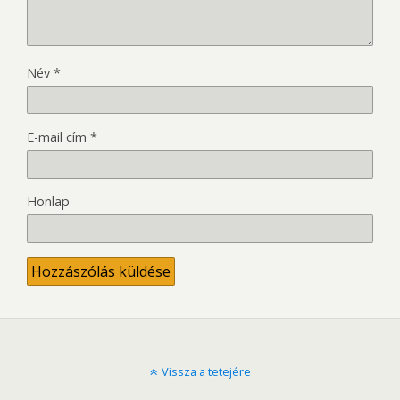
Név
*
E-mail cím
*
Honlap
Vissza a tetejére