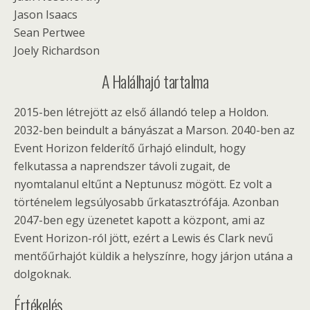
Jason Isaacs
Sean Pertwee
Joely Richardson
A Halálhajó tartalma
2015-ben létrejött az első állandó telep a Holdon.
2032-ben beindult a bányászat a Marson. 2040-ben az
Event Horizon felderítő űrhajó elindult, hogy
felkutassa a naprendszer távoli zugait, de
nyomtalanul eltűnt a Neptunusz mögött. Ez volt a
történelem legsúlyosabb űrkatasztrófája. Azonban
2047-ben egy üzenetet kapott a központ, ami az
Event Horizon-ról jött, ezért a Lewis és Clark nevű
mentőűrhajót küldik a helyszínre, hogy járjon utána a
dolgoknak.
Értékelés