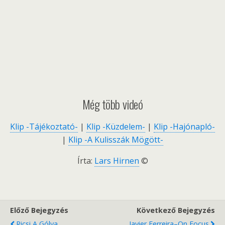
Még több videó
Klip -Tájékoztató-
|
Klip -Küzdelem-
|
Klip -Hajónapló-
|
Klip -A Kulisszák Mögött-
Írta:
Lars Hirnen
©
Előző Bejegyzés
Következő Bejegyzés
Ricsi A Gólya
Javier Ferreira–On Focus