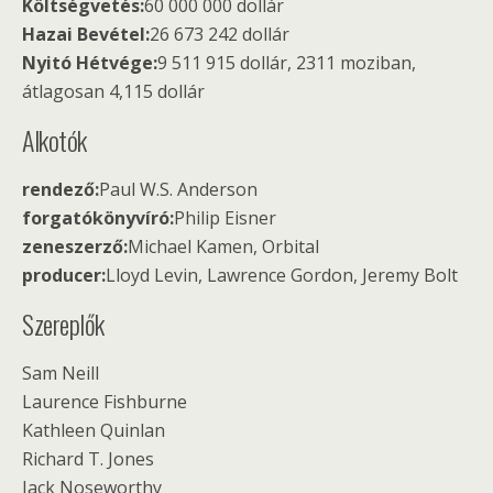
Költségvetés:
60 000 000 dollár
Hazai Bevétel:
26 673 242 dollár
Nyitó Hétvége:
9 511 915 dollár, 2311 moziban,
átlagosan 4,115 dollár
Alkotók
rendező:
Paul W.S. Anderson
forgatókönyvíró:
Philip Eisner
zeneszerző:
Michael Kamen, Orbital
producer:
Lloyd Levin, Lawrence Gordon, Jeremy Bolt
Szereplők
Sam Neill
Laurence Fishburne
Kathleen Quinlan
Richard T. Jones
Jack Noseworthy