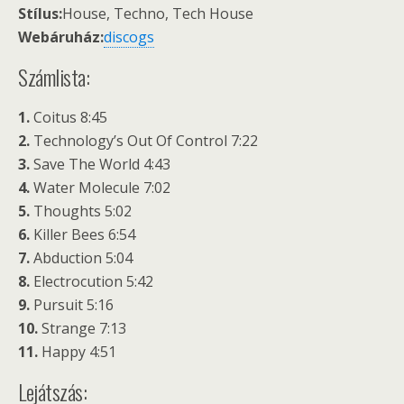
Stílus:
House, Techno, Tech House
Webáruház:
discogs
Számlista:
1.
Coitus 8:45
2.
Technology’s Out Of Control 7:22
3.
Save The World 4:43
4.
Water Molecule 7:02
5.
Thoughts 5:02
6.
Killer Bees 6:54
7.
Abduction 5:04
8.
Electrocution 5:42
9.
Pursuit 5:16
10.
Strange 7:13
11.
Happy 4:51
Lejátszás: