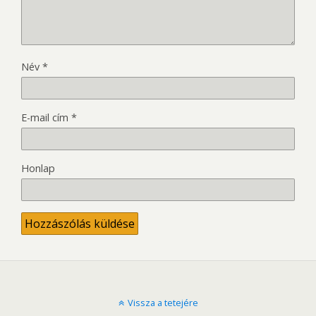
Név
*
E-mail cím
*
Honlap
Vissza a tetejére