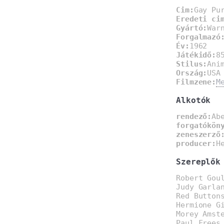
Cim:
Gay Pu
Eredeti ci
Gyártó:
War
Forgalmazó
Év:
1962
Játékidő:
8
Stilus:
Ani
Ország:
USA
Filmzene:
M
Alkotók
rendező:
Ab
forgatókön
zeneszerző
producer:
H
Szereplők
Robert Gou
Judy Garla
Red Button
Hermione G
Morey Amst
Paul Frees