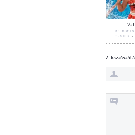
Vai
animáció
musical
A hozzászólá