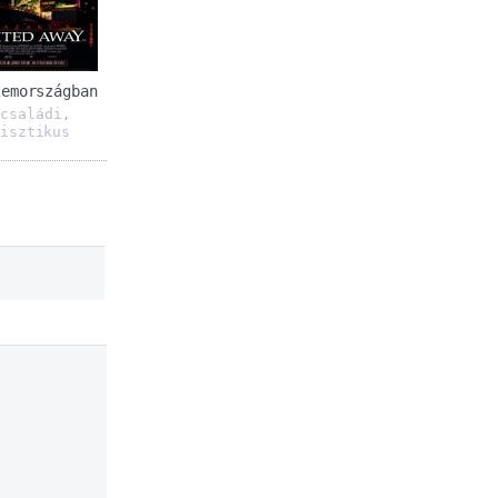
lemországban
családi
,
,
isztikus