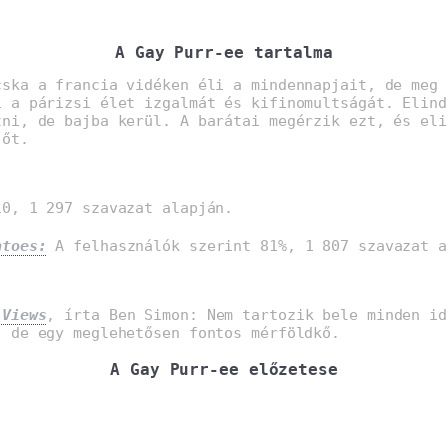
A Gay Purr-ee tartalma
cska a francia vidéken éli a mindennapjait, de meg 
i a párizsi élet izgalmát és kifinomultságát. Elind
tni, de bajba kerül. A barátai megérzik ezt, és eli
 őt.
0, 1 297 szavazat alapján.
atoes:
A felhasználók szerint 81%, 1 807 szavazat a
 Views
, írta Ben Simon: Nem tartozik bele minden id
, de egy meglehetősen fontos mérföldkő.
A Gay Purr-ee előzetese