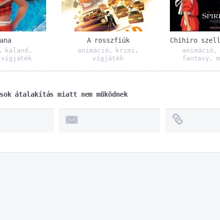
ana
A rosszfiúk
Chihiro szel
kaland
animáció
krimi
animáció
,
,
,
,
vígjáték
vígjáték
fantasy
m
,
,
sok átalakítás miatt nem működnek