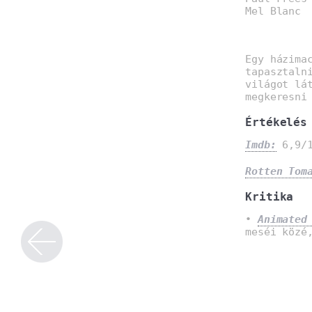
Mel Blanc
Egy házima
tapasztaln
világot lá
megkeresni
Értékelés
Imdb:
6,9/1
Rotten Tom
Kritika
•
Animated
meséi közé