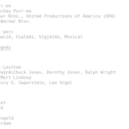
rr-ee
m:
Gay Purr-ee
ner Bros., United Productions of America (UPA)
:
Warner Bros.
5 perc
máció, Családi, Vigjáték, Musical
egnéz
e Levitow
yvíró:
Chuck Jones, Dorothy Jones, Ralph Wright
:
Mort Lindsey
enry G. Saperstein, Lee Orgel
let
nd
s
ingold
erdam