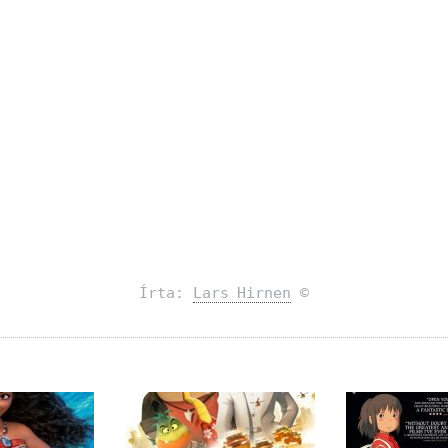
Írta:
Lars Hirnen
©