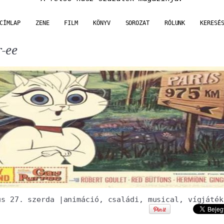
CÍMLAP
ZENE
FILM
KÖNYV
SOROZAT
RÓLUNK
KERESÉ
-ee
us 27. szerda
|
animáció
,
családi
,
musical
,
vígjáték