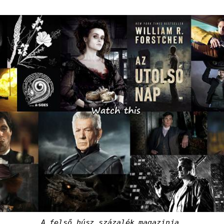
A felső húsz százalék magazinja.