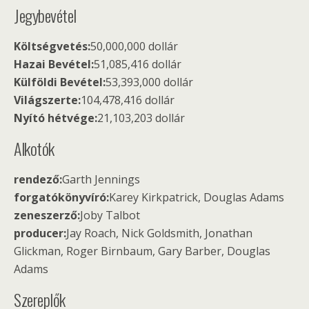
Jegybevétel
Költségvetés:
50,000,000 dollár
Hazai Bevétel:
51,085,416 dollár
Külföldi Bevétel:
53,393,000 dollár
Világszerte:
104,478,416 dollár
Nyító hétvége:
21,103,203 dollár
Alkotók
rendező:
Garth Jennings
forgatókönyvíró:
Karey Kirkpatrick, Douglas Adams
zeneszerző:
Joby Talbot
producer:
Jay Roach, Nick Goldsmith, Jonathan
Glickman, Roger Birnbaum, Gary Barber, Douglas
Adams
Szereplők