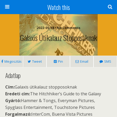
Watch this
2022-05-18 • No Comments
Galaxis Útikalauz Stopposoknak
Megosztás
Tweet
Pin
Email
SMS
Adatlap
Cím:
Galaxis útikalauz stopposoknak
Eredeti cím:
The Hitchhiker’s Guide to the Galaxy
Gyártó:
Hammer & Tongs, Everyman Pictures,
Spyglass Entertainment, Touchstone Pictures
Forgalmazó:
InterCom, Buena Vista Pictures