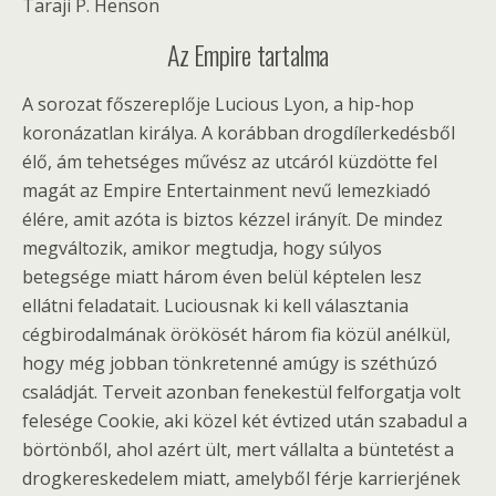
Taraji P. Henson
Az Empire tartalma
A sorozat főszereplője Lucious Lyon, a hip-hop
koronázatlan királya. A korábban drogdílerkedésből
élő, ám tehetséges művész az utcáról küzdötte fel
magát az Empire Entertainment nevű lemezkiadó
élére, amit azóta is biztos kézzel irányít. De mindez
megváltozik, amikor megtudja, hogy súlyos
betegsége miatt három éven belül képtelen lesz
ellátni feladatait. Luciousnak ki kell választania
cégbirodalmának örökösét három fia közül anélkül,
hogy még jobban tönkretenné amúgy is széthúzó
családját. Terveit azonban fenekestül felforgatja volt
felesége Cookie, aki közel két évtized után szabadul a
börtönből, ahol azért ült, mert vállalta a büntetést a
drogkereskedelem miatt, amelyből férje karrierjének