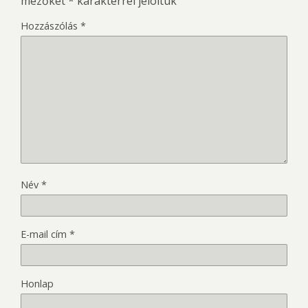
mezőket
*
karakterrel jelöltük
Hozzászólás
*
Név
*
E-mail cím
*
Honlap