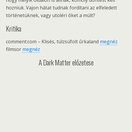
hogy melyik oldalon is állnak, komoly döntést kell
hozniuk. Vajon hátat tudnak fordítani az elfeledett
történetüknek, vagy utoléri őket a múlt?
Kritika
comment:com – Klisés, túlzsúfolt űrkaland
megnéz
filmsor
megnéz
A Dark Matter előzetese