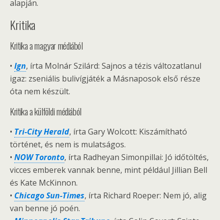
alapján.
Kritika
Kritika a magyar médiából
•
Ign
, írta Molnár Szilárd: Sajnos a tézis változatlanul
igaz: zseniális bulivígjáték a Másnaposok első része
óta nem készült.
Kritika a külföldi médiából
•
Tri-City Herald
, írta Gary Wolcott: Kiszámítható
történet, és nem is mulatságos.
•
NOW Toronto
, írta Radheyan Simonpillai: Jó időtöltés,
vicces emberek vannak benne, mint például Jillian Bell
és Kate McKinnon.
•
Chicago Sun-Times
, írta Richard Roeper: Nem jó, alig
van benne jó poén.