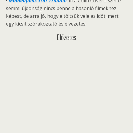
•
Minneapolis Star Tribune
, írta Colin Covert: Szinte
semmi újdonság nincs benne a hasonló filmekhez
képest, de arra jó, hogy eltöltsük vele az időt, mert
egy kicsit szórakoztató és élvezetes.
Előzetes