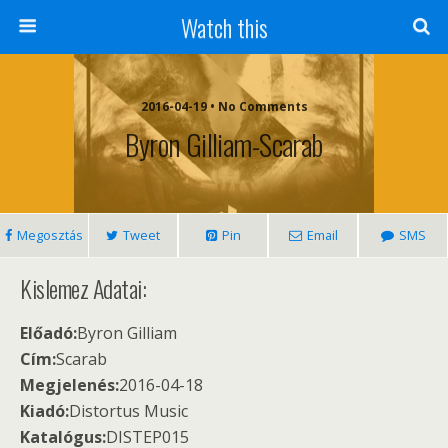
Watch this
2016-04-19 • No Comments
Byron Gilliam-Scarab
Megosztás
Tweet
Pin
Email
SMS
Kislemez Adatai:
Előadó:
Byron Gilliam
Cím:
Scarab
Megjelenés:
2016-04-18
Kiadó:
Distortus Music
Katalógus:
DISTEP015