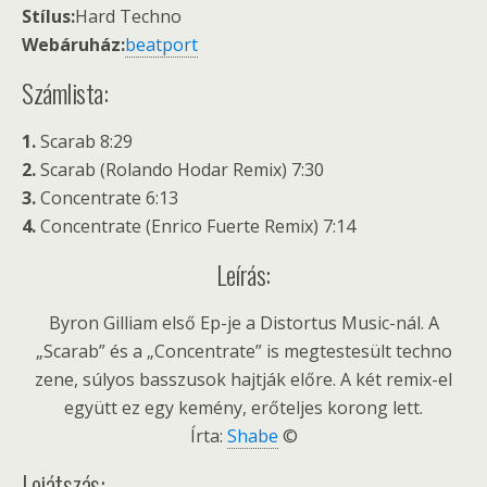
Stílus:
Hard Techno
Webáruház:
beatport
Számlista:
1.
Scarab 8:29
2.
Scarab (Rolando Hodar Remix) 7:30
3.
Concentrate 6:13
4.
Concentrate (Enrico Fuerte Remix) 7:14
Leírás:
Byron Gilliam első Ep-je a Distortus Music-nál. A
„Scarab” és a „Concentrate” is megtestesült techno
zene, súlyos basszusok hajtják előre. A két remix-el
együtt ez egy kemény, erőteljes korong lett.
Írta:
Shabe
©
Lejátszás: