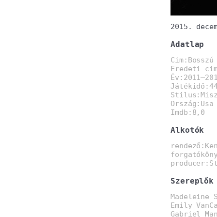
2015. dece
Adatlap
Cim:Bosszú
Eredeti ci
Év:2011–20
Játékidő:4
Stilus:Mis
Ország:Usa
Imdb:8,0
Alkotók
rendező:Ke
forgatókön
producer:S
Szereplők
Madeleine 
Emily VanC
Gabriel Ma