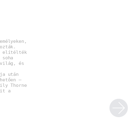
emélyeken,
ozták.
 elítélték
 soha
világ, és
ja után
hetően –
ily Thorne
it a