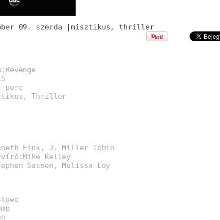
mber 09. szerda
|
misztikus
,
thriller
m:Revenge
15
4 perc
ztikus, Thriller
nneth Fink, J. Miller Tobin
yvíró:Mike Kelley
tephen Sassen, Melissa Loy
Stowe
amp
nn