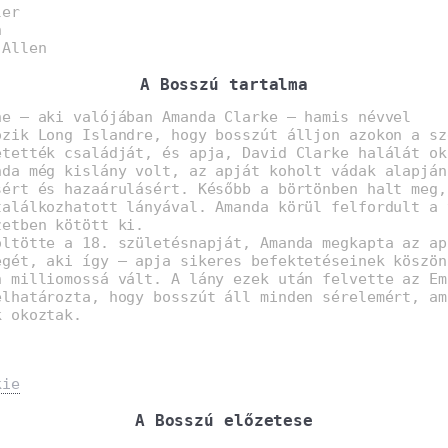
ler
n
 Allen
A Bosszú tartalma
ne – aki valójában Amanda Clarke – hamis névvel
özik Long Islandre, hogy bosszút álljon azokon a sz
etették családját, és apja, David Clarke halálát ok
nda még kislány volt, az apját koholt vádak alapján
sért és hazaárulásért. Később a börtönben halt meg,
találkozhatott lányával. Amanda körül felfordult a 
zetben kötött ki.
öltötte a 18. születésnapját, Amanda megkapta az ap
égét, aki így – apja sikeres befektetéseinek köszön
n milliomossá vált. A lány ezek után felvette az Em
elhatározta, hogy bosszút áll minden sérelemért, am
k okoztak.
kie
A Bosszú előzetese