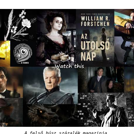
A felső húsz százalék magazinja.