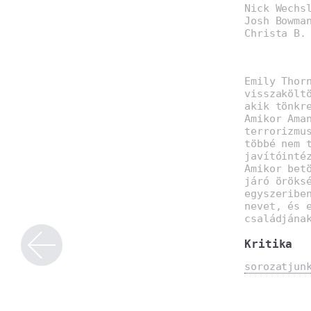
Nick Wechs
Josh Bowma
Christa B.
Emily Thor
visszakölt
akik tönkr
Amikor Ama
terrorizmu
többé nem 
javítóinté
Amikor bet
járó öröks
egyszeribe
nevet, és 
családjána
Kritika
sorozatjun