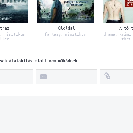
traz
Túloldal
A tó 
misztikus
fantasy
misztikus
dráma
krimi
,
,
,
,
ller
thri
sok átalakítás miatt nem működnek