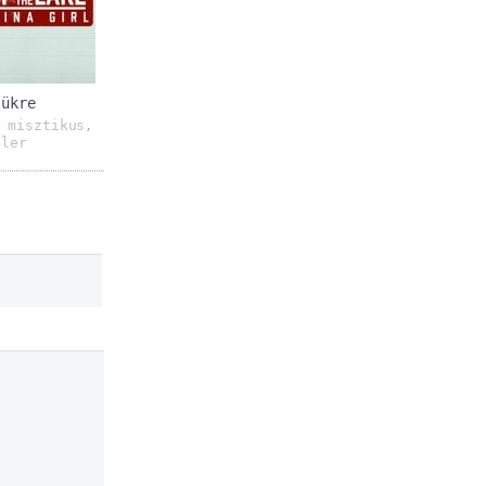
tükre
misztikus
,
,
ller