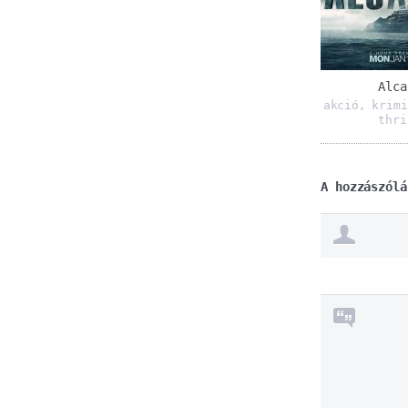
Alca
akció
krimi
,
thri
A hozzászólá