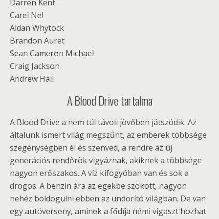
Darren Kent
Carel Nel
Aidan Whytock
Brandon Auret
Sean Cameron Michael
Craig Jackson
Andrew Hall
A Blood Drive tartalma
A Blood Drive a nem túl távoli jövőben játszódik. Az
általunk ismert világ megszűnt, az emberek többsége
szegénységben él és szenved, a rendre az új
generációs rendőrök vigyáznak, akiknek a többsége
nagyon erőszakos. A víz kifogyóban van és sok a
drogos. A benzin ára az egekbe szökött, nagyon
nehéz boldogulni ebben az undorító világban. De van
egy autóverseny, aminek a fődíja némi vigaszt hozhat