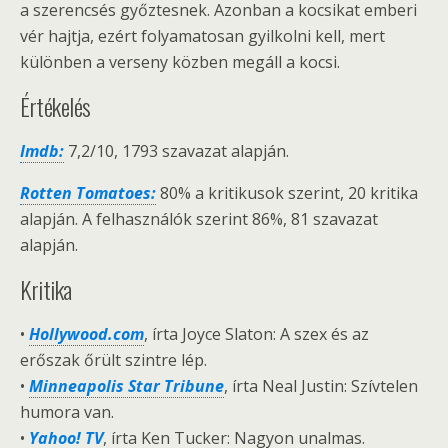
a szerencsés győztesnek. Azonban a kocsikat emberi
vér hajtja, ezért folyamatosan gyilkolni kell, mert
különben a verseny közben megáll a kocsi.
Értékelés
Imdb:
7,2/10, 1793 szavazat alapján.
Rotten Tomatoes:
80% a kritikusok szerint, 20 kritika
alapján. A felhasználók szerint 86%, 81 szavazat
alapján.
Kritika
•
Hollywood.com
, írta Joyce Slaton: A szex és az
erőszak őrült szintre lép.
•
Minneapolis Star Tribune
, írta Neal Justin: Szívtelen
humora van.
•
Yahoo! TV
, írta Ken Tucker: Nagyon unalmas.