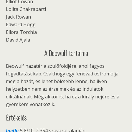
Elliot Cowan
Lolita Chakrabarti
Jack Rowan
Edward Hogg
Ellora Torchia
David Ajala
A Beowulf tartalma
Beowulf hazatér a szülőföldjére, ahol fagyos
fogadtatást kap. Csakhogy egy fenevad ostromolja
meg a hazát, és lehet bölcsebb lenne, ha ilyen
helyzetben nem az érzelmek és az indulatok
diktálnának. Még akkor is, ha ez a király nejére és a
gyerekére vonatkozik.
Értékelés
Imdb:
5,8/10, 2 354 szavazat alapján.