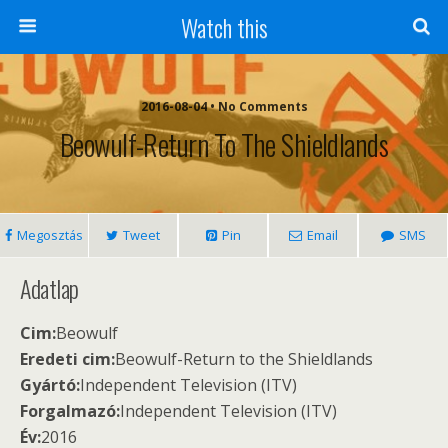
Watch this
2016-08-04 • No Comments
Beowulf-Return To The Shieldlands
Megosztás
Tweet
Pin
Email
SMS
Adatlap
Cim:
Beowulf
Eredeti cim:
Beowulf-Return to the Shieldlands
Gyártó:
Independent Television (ITV)
Forgalmazó:
Independent Television (ITV)
Év:
2016