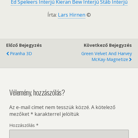
Ed Speleers Interjú
Kieran Bew Interjú
Stáb Interjú
Írta:
Lars Hirnen
©
Előző Bejegyzés
Következő Bejegyzés
Piranha 3D
Green Velvet And Harvey
McKay-Magnetize
Vélemény, hozzászólás?
Az e-mail címet nem tesszük közzé.
A kötelező
mezőket
*
karakterrel jelöltük
Hozzászólás
*