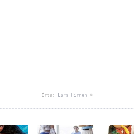
Írta:
Lars Hirnen
©