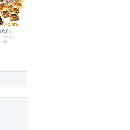
zfiúk
krimi
,
,
áték