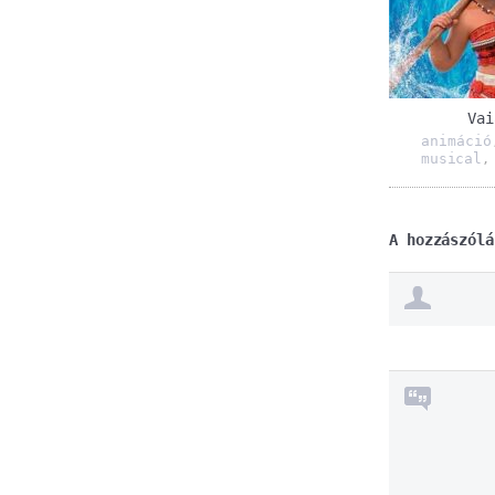
Vai
animáció
musical
A hozzászólá