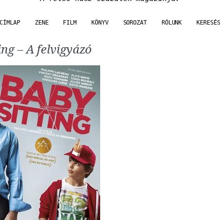
CÍMLAP
ZENE
FILM
KÖNYV
SOROZAT
RÓLUNK
KERESÉ
ing – A felvigyázó