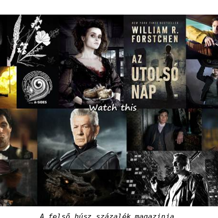
A felső húsz százalék magazinja.