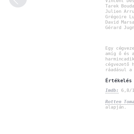
Vincent De
Tarek Boud
Julien Arr
Grégoire L
David Mars
Gérard Jug
Egy cégvez
amíg ő és 
harmincadi
cégvezető 
ráadásul a
Értékelés
Imdb:
6,8/1
Rotten Tom
alapján.