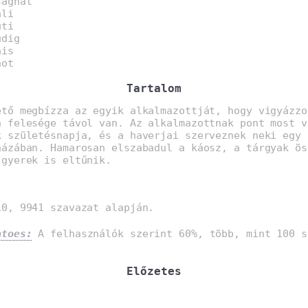
sagnat
ali
uti
udig
ais
not
Tartalom
ető megbízza az egyik alkalmazottját, hogy vigyázzo
a felesége távol van. Az alkalmazottnak pont most v
k születésnapja, és a haverjai szerveznek neki egy 
házában. Hamarosan elszabadul a káosz, a tárgyak ös
 gyerek is eltűnik.
0, 9941 szavazat alapján.
atoes:
A felhasználók szerint 60%, több, mint 100 s
Előzetes