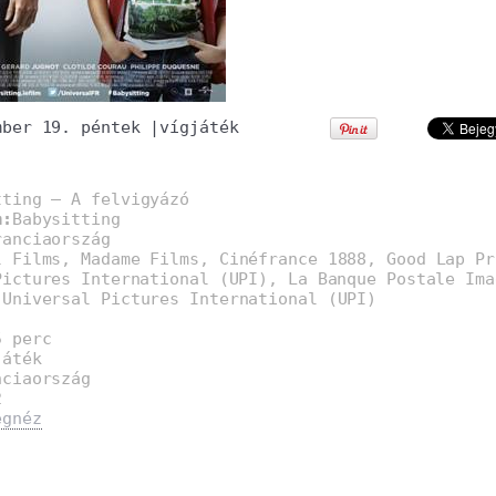
mber 19. péntek
|
vígjáték
tting – A felvigyázó
m:
Babysitting
ranciaország
l Films, Madame Films, Cinéfrance 1888, Good Lap Pr
Pictures International (UPI), La Banque Postale Ima
:
Universal Pictures International (UPI)
5 perc
játék
nciaország
2
egnéz