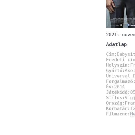
2021. nove
Adatlap
Cím:
Babysi
Eredeti cí
Helyszín:
F
Gyártó:
Axe
Universal 
Forgalmazó
Év:
2014
Játékidő:
8
Stílus:
Víg
Ország:
Fra
Korhatár:
1
Filmzene:
M