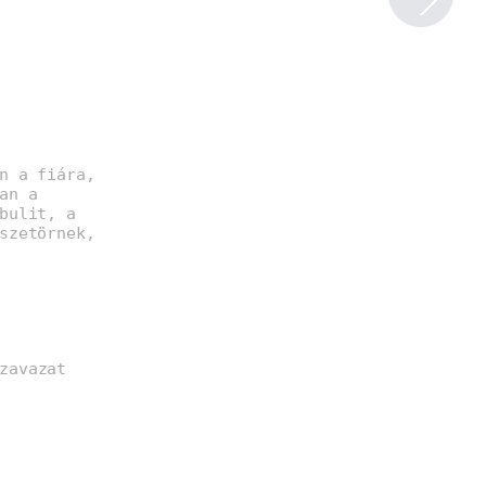
n a fiára,
an a
bulit, a
szetörnek,
zavazat