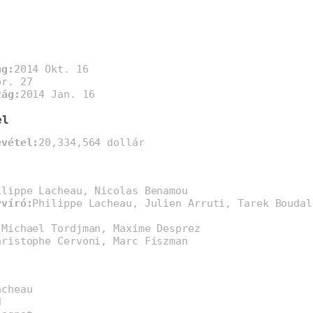
ág:
2014 Okt. 16
pr. 27
zág:
2014 Jan. 16
el
evétel:
20,334,564 dollár
ilippe Lacheau, Nicolas Benamou
yvíró:
Philippe Lacheau, Julien Arruti, Tarek Boudal
:
Michael Tordjman, Maxime Desprez
hristophe Cervoni, Marc Fiszman
acheau
d