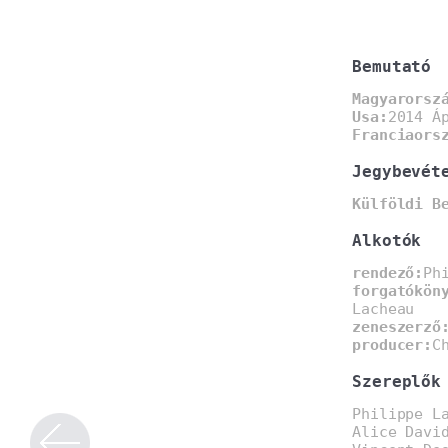
Bemutató
Magyarorsz
Usa:
2014 Á
Franciaors
Jegybevét
Külföldi B
Alkotók
rendező:
Ph
forgatókön
Lacheau
zeneszerző
producer:
C
Szereplők
Philippe L
Alice Davi