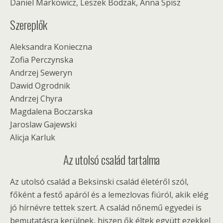
Daniel Markowicz, Leszek Bodzak, Anna Spisz
Szereplők
Aleksandra Konieczna
Zofia Perczynska
Andrzej Seweryn
Dawid Ogrodnik
Andrzej Chyra
Magdalena Boczarska
Jaroslaw Gajewski
Alicja Karluk
Az utolsó család tartalma
Az utolsó család a Beksinski család életéről szól,
főként a festő apáról és a lemezlovas fiúról, akik elég
jó hírnévre tettek szert. A család nőnemű egyedei is
bemutatásra kerülnek, hiszen ők éltek együtt ezekkel