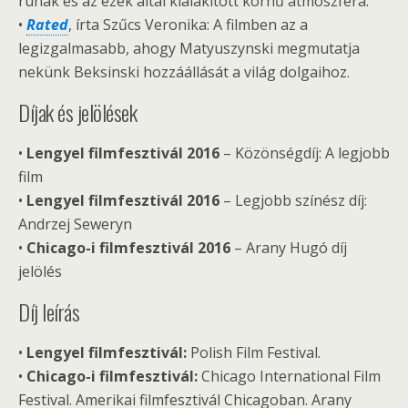
ruhák és az ezek által kialakított korhű atmoszféra.
•
Rated
, írta Szűcs Veronika: A filmben az a
legizgalmasabb, ahogy Matyuszynski megmutatja
nekünk Beksinski hozzáállását a világ dolgaihoz.
Díjak és jelölések
•
Lengyel filmfesztivál 2016
– Közönségdíj: A legjobb
film
•
Lengyel filmfesztivál 2016
– Legjobb színész díj:
Andrzej Seweryn
•
Chicago-i filmfesztivál 2016
– Arany Hugó díj
jelölés
Díj leírás
•
Lengyel filmfesztivál:
Polish Film Festival.
•
Chicago-i filmfesztivál:
Chicago International Film
Festival. Amerikai filmfesztivál Chicagoban. Arany