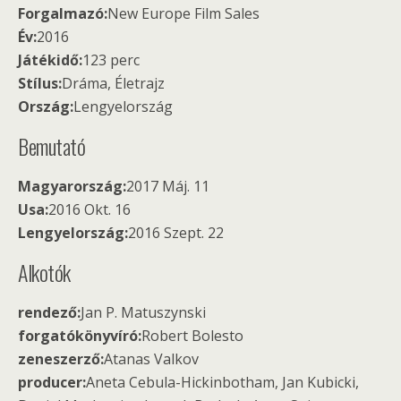
Forgalmazó:
New Europe Film Sales
Év:
2016
Játékidő:
123 perc
Stílus:
Dráma, Életrajz
Ország:
Lengyelország
Bemutató
Magyarország:
2017 Máj. 11
Usa:
2016 Okt. 16
Lengyelország:
2016 Szept. 22
Alkotók
rendező:
Jan P. Matuszynski
forgatókönyvíró:
Robert Bolesto
zeneszerző:
Atanas Valkov
producer:
Aneta Cebula-Hickinbotham, Jan Kubicki,