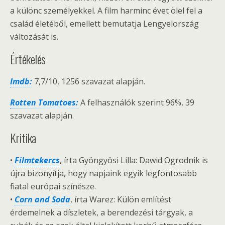
a különc személyekkel. A film harminc évet ölel fel a
család életéből, emellett bemutatja Lengyelország
változását is.
Értékelés
Imdb:
7,7/10, 1256 szavazat alapján.
Rotten Tomatoes:
A felhasználók szerint 96%, 39
szavazat alapján.
Kritika
•
Filmtekercs
, írta Gyöngyösi Lilla: Dawid Ogrodnik is
újra bizonyítja, hogy napjaink egyik legfontosabb
fiatal európai színésze.
•
Corn and Soda
, írta Warez: Külön említést
érdemelnek a díszletek, a berendezési tárgyak, a