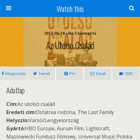
Watch this
2017-05-18 • No Comments
Az Utolsó Család
Megosztás
Tweet
Pin
Email
SMS
Adatlap
Cím:
Az utolsó család
Eredeti cím:
Ostatnia rodzina, The Last Family
Helyszín:
Varsó/Lengyelország
Gyártó:
HBO Europe, Aurum Film, Lightcraft,
Maziowiecki Fundusz Filmowy, Universal Music Polska