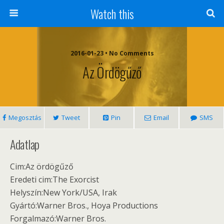
Watch this
2016-01-23 • No Comments
Az Ördögűző
Megosztás
Tweet
Pin
Email
SMS
Adatlap
Cim:Az ördögűző
Eredeti cim:The Exorcist
Helyszín:New York/USA, Irak
Gyártó:Warner Bros., Hoya Productions
Forgalmazó:Warner Bros.