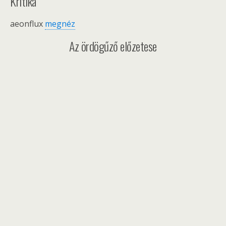
Kritika
aeonflux
megnéz
Az ördögűző előzetese