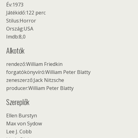
Év:1973
Játékidő:122 perc
Stilus:Horror
Ország:USA
Imdb:8,0
Alkotók
rendező:William Friedkin
forgatókönyvíró:William Peter Blatty
zeneszerző:Jack Nitzsche
producer:William Peter Blatty
Szereplők
Ellen Burstyn
Max von Sydow
Lee J. Cobb