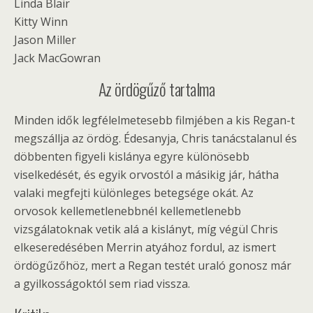
Linda Blair
Kitty Winn
Jason Miller
Jack MacGowran
Az ördögűző tartalma
Minden idők legfélelmetesebb filmjében a kis Regan-t
megszállja az ördög. Édesanyja, Chris tanácstalanul és
döbbenten figyeli kislánya egyre különösebb
viselkedését, és egyik orvostól a másikig jár, hátha
valaki megfejti különleges betegsége okát. Az
orvosok kellemetlenebbnél kellemetlenebb
vizsgálatoknak vetik alá a kislányt, míg végül Chris
elkeseredésében Merrin atyához fordul, az ismert
ördögűzőhöz, mert a Regan testét uraló gonosz már
a gyilkosságoktól sem riad vissza.