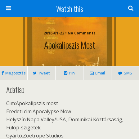
Watch this
2016-01-22 • No Comments
Apokalipszis Most
Megosztás
Tweet
Pin
Email
SMS
Adatlap
Cim:Apokalipszis most
Eredeti cim:Apocalypse Now
Helyszín:Napa Valley/USA, Dominikai Köztársaság,
Fülöp-szigetek
Gyártó:Zoetrope Studios