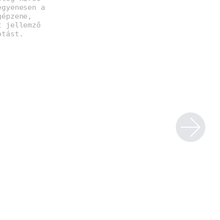
egyenesen a
gépzene,
t jellemző
otást.