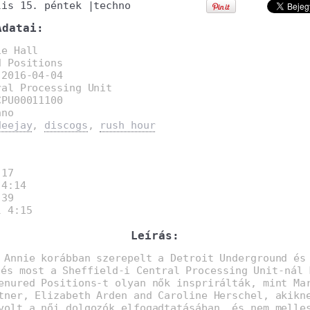
lis 15. péntek
|
techno
Adatai:
ie Hall
d Positions
:
2016-04-04
ral Processing Unit
CPU00011100
hno
deejay
,
discogs
,
rush hour
:
:17
4:14
:39
 4:15
Leírás:
 Annie korábban szerepelt a Detroit Underground és
 és most a Sheffield-i Central Processing Unit-nál 
enured Positions-t olyan nők insprirálták, mint Ma
tner, Elizabeth Arden and Caroline Herschel, akikn
volt a női dolgozók elfogadtatásában, és nem melle