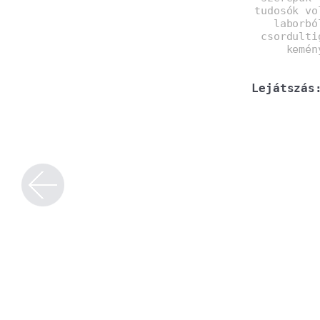
tudosók vo
laborbó
csordulti
kemén
Lejátszás