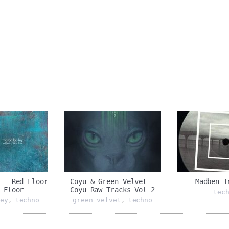
 ‎– Red Floor
Coyu & Green Velvet ‎–
Madben-I
 Floor
Coyu Raw Tracks Vol 2
tec
ey
techno
green velvet
techno
,
,