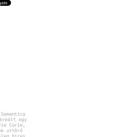
 Semantica
kreált egy
rie Curie,
ek uttörő
sleg hires