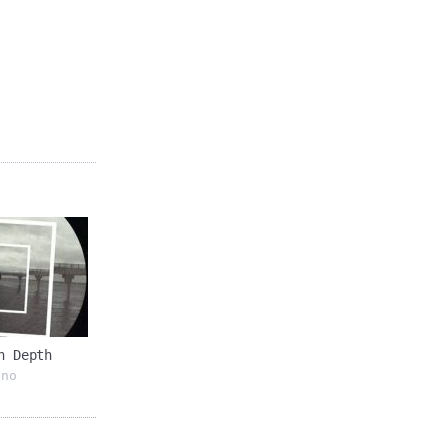
n Depth
hno