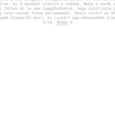
ltak. Az ő nevüket viselik a számok. Noha a zenék 
l jöttek és le sem tagadhathatná, hogy szintiszta 
g tele vannak finom dallamokkal. Annie letért az ő
yebb ütemekről most, és csinált egy könnyedebb alk
Írta:
Shabe
©
: