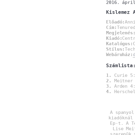
2016. ápri
Kislemez 
Előadó:
Ann
Cím:
Tenure
Megjelenés
Kiadó:
Cent
Katalógus:
Stílus:
Tec
Webáruház:
Számlista
1.
Curie 5
2.
Meitner 
3.
Arden 4
4.
Herschel
A spanyol
kiadóknál
Ep-t. A T
Lise Mei
szerepük 