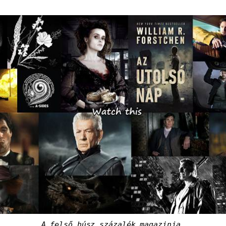
A felső húsz százalék magazinja.