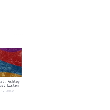
eat. Ashley
ust Listen
g-trance