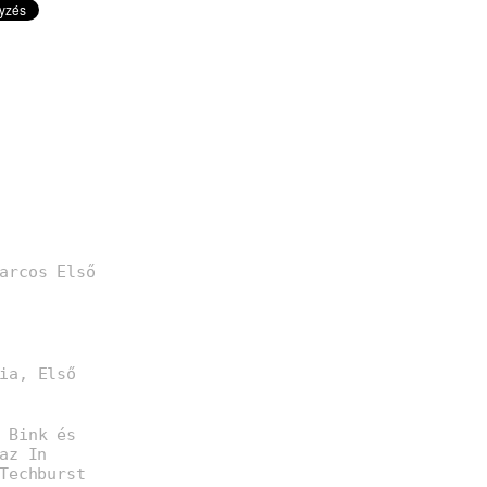
arcos Első
ia, Első
 Bink és
az In
Techburst