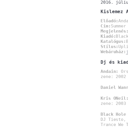
2016. júli
Kislemez 
Előadó:
And
Cím:
Summer
Megjelenés
Kiadó:
Blac
Katalógus:
Stílus:
Upl
Webáruház:
Dj és kia
Andain:
Ors
zene: 2002
Daniel Wan
Kris ONeil
zene: 2003
Black Hole
DJ Tiesto,
Trance We 