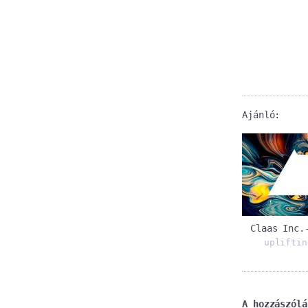
Ajánló:
Claas Inc.
upliftin
A hozzászólá