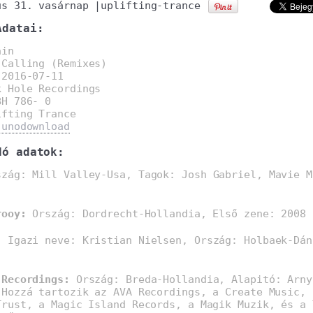
us 31. vasárnap
|
uplifting-trance
Adatai:
ain
 Calling (Remixes)
:
2016-07-11
k Hole Recordings
BH 786- 0
ifting Trance
junodownload
dó adatok:
zág: Mill Valley-Usa, Tagok: Josh Gabriel, Mavie M
rooy:
Ország: Dordrecht-Hollandia, Első zene: 2008
:
Igazi neve: Kristian Nielsen, Ország: Holbaek-Dán
 Recordings:
Ország: Breda-Hollandia, Alapitó: Arny
 Hozzá tartozik az AVA Recordings, a Create Music, 
Trust, a Magic Island Records, a Magik Muzik, és a 