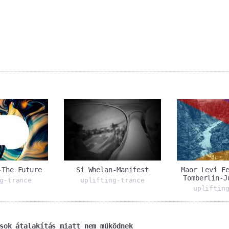
-The Future
Si Whelan-Manifest
Maor Levi F
Tomberlin-J
g-trance
uplifting-trance
upliftin
sok átalakítás miatt nem működnek