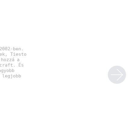
2002-ben.
ek, Tiesto
 hozzá a
craft. És
agyobb
 legjobb