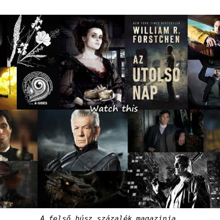
A felső húsz százalék magazinja.