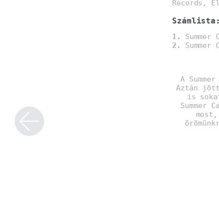
Records, E
Számlista
1.
Summer C
2.
Summer C
A Summer
Aztán jöt
is soka
Summer C
most,
örömünk