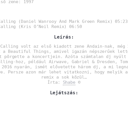
lső zene: 1997
:
alling (Daniel Wanrooy And Mark Green Remix) 05:23
alling (Kris O’Neil Remix) 06:50
Leírás:
 Calling volt az első kiadott zene Andain-nak, még 
t a Beautiful Things, amivel igazán népszerűek lett
t pörgette a koncertjein. Azóta számtalan dj nyúlt
alling-hoz, például Airwave, Gabriel & Dresden, Tom
 2016 nyarán, ismét elővetette három dj, a mi legn
re. Persze azon már lehet vitatkozni, hogy melyik a
remix a sok közül…
Írta:
Shabe
©
Lejátszás: