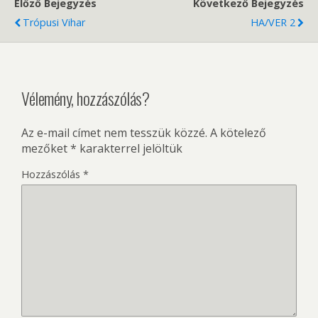
Előző Bejegyzés
Következő Bejegyzés
Trópusi Vihar
HA/VER 2
Vélemény, hozzászólás?
Az e-mail címet nem tesszük közzé.
A kötelező
mezőket
*
karakterrel jelöltük
Hozzászólás
*