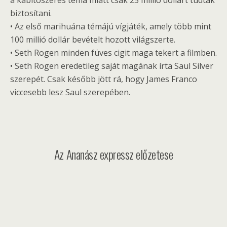
a kábítószeres téma miatt csak 25 millió dollárt tudtak
biztosítani.
• Az első marihuána témájú vígjáték, amely több mint
100 millió dollár bevételt hozott világszerte.
• Seth Rogen minden füves cigit maga tekert a filmben.
• Seth Rogen eredetileg saját magának írta Saul Silver
szerepét. Csak később jött rá, hogy James Franco
viccesebb lesz Saul szerepében.
Az Ananász expressz előzetese