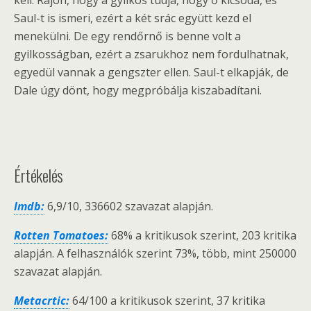
kell. Rájön, hogy a gyilkos tudja, hogy ő kicsoda, és
Saul-t is ismeri, ezért a két srác együtt kezd el
menekülni. De egy rendőrnő is benne volt a
gyilkosságban, ezért a zsarukhoz nem fordulhatnak,
egyedül vannak a gengszter ellen. Saul-t elkapják, de
Dale úgy dönt, hogy megpróbálja kiszabadítani.
Értékelés
Imdb:
6,9/10, 336602 szavazat alapján.
Rotten Tomatoes:
68% a kritikusok szerint, 203 kritika
alapján. A felhasználók szerint 73%, több, mint 250000
szavazat alapján.
Metacrtic:
64/100 a kritikusok szerint, 37 kritika