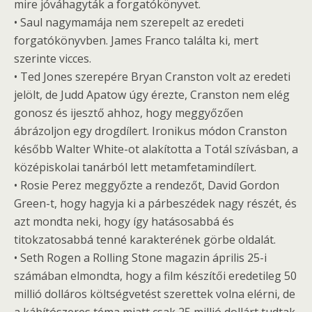
mire jóváhagyták a forgatókönyvet.
• Saul nagymamája nem szerepelt az eredeti
forgatókönyvben. James Franco találta ki, mert
szerinte vicces.
• Ted Jones szerepére Bryan Cranston volt az eredeti
jelölt, de Judd Apatow úgy érezte, Cranston nem elég
gonosz és ijesztő ahhoz, hogy meggyőzően
ábrázoljon egy drogdílert. Ironikus módon Cranston
később Walter White-ot alakította a Totál szívásban, a
középiskolai tanárból lett metamfetamindílert.
• Rosie Perez meggyőzte a rendezőt, David Gordon
Green-t, hogy hagyja ki a párbeszédek nagy részét, és
azt mondta neki, hogy így hatásosabbá és
titokzatosabbá tenné karakterének görbe oldalát.
• Seth Rogen a Rolling Stone magazin április 25-i
számában elmondta, hogy a film készítői eredetileg 50
millió dolláros költségvetést szerettek volna elérni, de