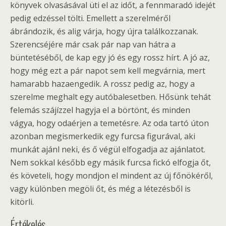
könyvek olvasásával üti el az időt, a fennmaradó idejét
pedig edzéssel tölti. Emellett a szerelméről
ábrándozik, és alig várja, hogy újra találkozzanak.
Szerencséjére már csak pár nap van hátra a
büntetéséből, de kap egy jó és egy rossz hírt. A jó az,
hogy még ezt a pár napot sem kell megvárnia, mert
hamarabb hazaengedik. A rossz pedig az, hogy a
szerelme meghalt egy autóbalesetben. Hősünk tehát
felemás szájízzel hagyja el a börtönt, és minden
vágya, hogy odaérjen a temetésre. Az oda tartó úton
azonban megismerkedik egy furcsa figurával, aki
munkát ajánl neki, és ő végül elfogadja az ajánlatot.
Nem sokkal később egy másik furcsa fickó elfogja őt,
és követeli, hogy mondjon el mindent az új főnökéről,
vagy különben megöli őt, és még a létezésből is
kitörli.
Értékelés