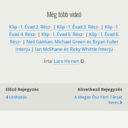
Még több videó
Klip -1. Évad 2. Rész-
|
Klip -1. Évad 3. Rész-
|
Klip -1.
Évad 4. Rész-
|
Klip -1. Évad 5. Rész-
|
Klip -1. Évad 6.
Rész-
|
Neil Gaiman, Michael Green és Bryan Fuller
Interjú
|
Ian McShane és Ricky Whittle Interjú
Írta:
Lars Hirnen
©
Előző Bejegyzés
Következő Bejegyzés
Utóhatás
A Magas Ősz Férfi Társat
Keres