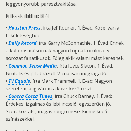
leggyönyörűbb parasztvakítása.
Kritika a külföldi médiából
•
Houston Press
, írta Jef Rouner, 1. Évad: Közel van a
tökéleteséghez.
•
Daily Record
, írta Garry McConnachie, 1. Évad: Ennek
a különös műsornak nagyon fognak örülni a tv
sorozat fanatikusok. Főleg akik valami mást keresnek.
•
Common Sense Media
, írta Joyce Slaton, 1. Évad:
Brutális és jól ábrázolt. Vizuálisan megragadó.
•
TV Equals
, írta Mark Trammell, 1. Évad: Nagyon
szeretem, alig várom a következő részt.
•
Contra Costa Times
, írta Chuck Barney, 1. Évad:
Érdekes, izgalmas és lebilincselő, egyszerűen jó.
Szórakoztató, magas rangú mese, kiemelkedő
színészekkel.