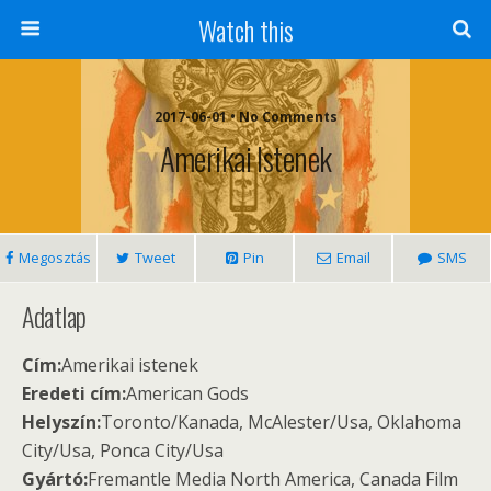
Watch this
2017-06-01 • No Comments
Amerikai Istenek
Megosztás
Tweet
Pin
Email
SMS
Adatlap
Cím:
Amerikai istenek
Eredeti cím:
American Gods
Helyszín:
Toronto/Kanada, McAlester/Usa, Oklahoma
City/Usa, Ponca City/Usa
Gyártó:
Fremantle Media North America, Canada Film