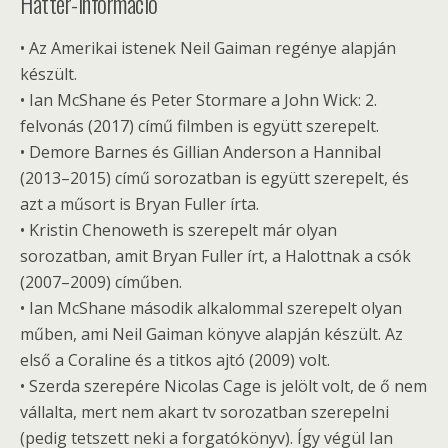
Háttér-információ
• Az Amerikai istenek Neil Gaiman regénye alapján
készült.
• Ian McShane és Peter Stormare a John Wick: 2.
felvonás (2017) című filmben is együtt szerepelt.
• Demore Barnes és Gillian Anderson a Hannibal
(2013–2015) című sorozatban is együtt szerepelt, és
azt a műsort is Bryan Fuller írta.
• Kristin Chenoweth is szerepelt már olyan
sorozatban, amit Bryan Fuller írt, a Halottnak a csók
(2007–2009) címűben.
• Ian McShane második alkalommal szerepelt olyan
műben, ami Neil Gaiman könyve alapján készült. Az
első a Coraline és a titkos ajtó (2009) volt.
• Szerda szerepére Nicolas Cage is jelölt volt, de ő nem
vállalta, mert nem akart tv sorozatban szerepelni
(pedig tetszett neki a forgatókönyv). Így végül Ian