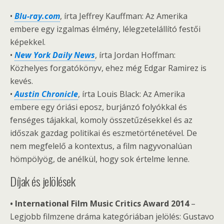
•
Blu-ray.com
, írta Jeffrey Kauffman: Az Amerika
embere egy izgalmas élmény, lélegzetelállító festői
képekkel.
•
New York Daily News
, írta Jordan Hoffman:
Közhelyes forgatókönyv, ehez még Edgar Ramirez is
kevés.
•
Austin Chronicle
, írta Louis Black: Az Amerika
embere egy óriási eposz, burjánzó folyókkal és
fenséges tájakkal, komoly összetűzésekkel és az
időszak gazdag politikai és eszmetörténetével. De
nem megfelelő a kontextus, a film nagyvonalúan
hömpölyög, de anélkül, hogy sok értelme lenne.
Díjak és jelölések
• International Film Music Critics Award 2014
–
Legjobb filmzene dráma kategóriában jelölés: Gustavo