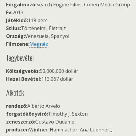
Forgalmazó:
Search Engine Films, Cohen Media Group
Év:
2013
Játékidő:
119 perc
Stilus:
Történelmi, Életrajz
Ország:
Venezuela, Spanyol
Filmzene:
Megnéz
Jegybevétel
Költségvetés:
50,000,000 dollár
Hazai Bevétel:
113,067 dollár
Alkotók
rendező:
Alberto Arvelo
forgatókönyvíró:
Timothy J. Sexton
zeneszerző:
Gustavo Dudamel
producer:
Winfried Hammacher, Ana Loehnert,