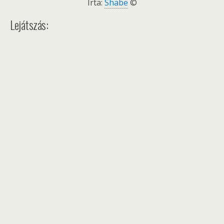
Írta:
Shabe
©
Lejátszás: