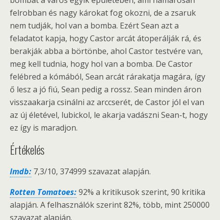
bombát a város egyik épületében, ami hamarosan
felrobban és nagy károkat fog okozni, de a zsaruk
nem tudják, hol van a bomba. Ezért Sean azt a
feladatot kapja, hogy Castor arcát átoperálják rá, és
berakják abba a börtönbe, ahol Castor testvére van,
meg kell tudnia, hogy hol van a bomba. De Castor
felébred a kómából, Sean arcát rárakatja magára, így
ő lesz a jó fiú, Sean pedig a rossz. Sean minden áron
visszaakarja csinálni az arccserét, de Castor jól el van
az új életével, lubickol, le akarja vadászni Sean-t, hogy
ez így is maradjon.
Értékelés
Imdb:
7,3/10, 374999 szavazat alapján.
Rotten Tomatoes:
92% a kritikusok szerint, 90 kritika
alapján. A felhasználók szerint 82%, több, mint 250000
szavazat alapján.