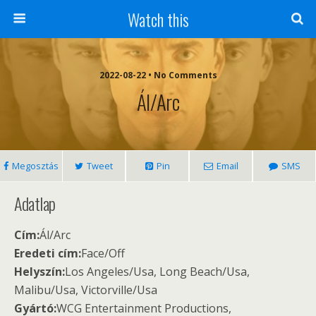
Watch this
2022-08-22 • No Comments
Ál/Arc
Megosztás
Tweet
Pin
Email
SMS
Adatlap
Cím:
Ál/Arc
Eredeti cím:
Face/Off
Helyszín:
Los Angeles/Usa, Long Beach/Usa,
Malibu/Usa, Victorville/Usa
Gyártó:
WCG Entertainment Productions,