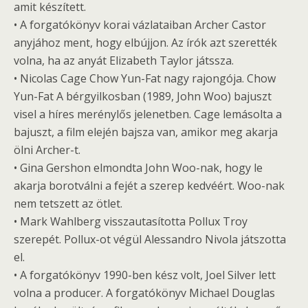
amit készített.
• A forgatókönyv korai vázlataiban Archer Castor
anyjához ment, hogy elbújjon. Az írók azt szerették
volna, ha az anyát Elizabeth Taylor játssza.
• Nicolas Cage Chow Yun-Fat nagy rajongója. Chow
Yun-Fat A bérgyilkosban (1989, John Woo) bajuszt
visel a híres merénylős jelenetben. Cage lemásolta a
bajuszt, a film elején bajsza van, amikor meg akarja
ölni Archer-t.
• Gina Gershon elmondta John Woo-nak, hogy le
akarja borotválni a fejét a szerep kedvéért. Woo-nak
nem tetszett az ötlet.
• Mark Wahlberg visszautasította Pollux Troy
szerepét. Pollux-ot végül Alessandro Nivola játszotta
el.
• A forgatókönyv 1990-ben kész volt, Joel Silver lett
volna a producer. A forgatókönyv Michael Douglas