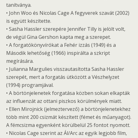
tanítványa.
• John Woo és Nicolas Cage A fegyverek szavát (2002)
is együtt készítette.
• Sasha Hassler szerepére Jennifer Tilly is jelölt volt,
de végül Gina Gershon kapta meg a szerepet.
• A forgatókönyvírókat a Fehér izzás (1949) és a
Második lehetőség (1966) inspirálta a szkript
megírására.
• Julianna Margulies visszautasította Sasha Hassler
szerepét, mert a forgatás ütközött a Vészhelyzet
(1994) programjával.
• A börtönjelenetek forgatása közben sokan elkapták
az influenzát az ottani piszkos körülmények miatt.
• Ellen Mirojnick (jelmeztervező) a börtönjelenetekhez
több mint 200 csizmát készített (fémet és műanyagot).
A fémcsizma egyenként körülbelül 25 fontot nyomott.
• Nicolas Cage szerint az Ál/Arc az egyik legjobb film,