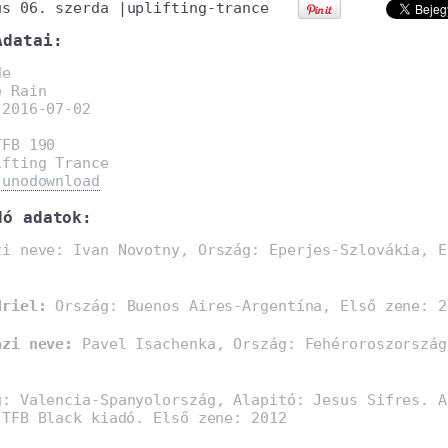
us 06. szerda
|
uplifting-trance
Adatai:
de
e Rain
:
2016-07-02
TFB 190
ifting Trance
junodownload
dó adatok:
i neve: Ivan Novotny, Ország: Eperjes-Szlovákia, E
driel:
Ország: Buenos Aires-Argentína, Első zene: 2
azi neve:
Pavel Isachenka, Ország: Fehéroroszország
: Valencia-Spanyolország, Alapitó: Jesus Sifres. A
 TFB Black kiadó. Első zene: 2012