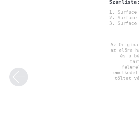
Számlista
1.
Surface 
2.
Surface 
3.
Surface 
Az Origina
az előre h
és a b
tar
feleme
emelkedet
töltet v