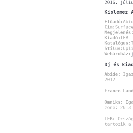
2016. júli
Kislemez 
Előadó:
Abi
Cím:
Surfac
Megjelenés
Kiadó:
TFB
Katalógus:
Stílus:
Upl
Webáruház:
Dj és kia
Abide:
Igaz
2012
Franco Lan
Omniks: Ig
zene: 2013
TFB:
Ország
tartozik a