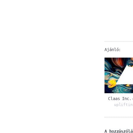
Ajánló:
Claas Inc.
upliftin
A hozzászólá