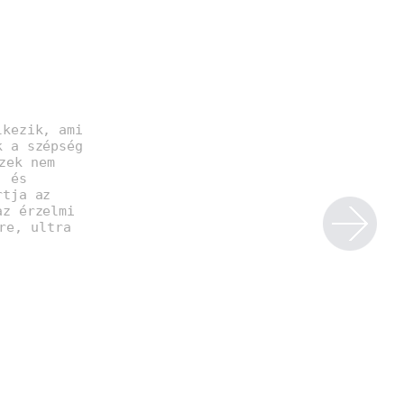
lkezik, ami
k a szépség
zek nem
, és
rtja az
az érzelmi
re, ultra