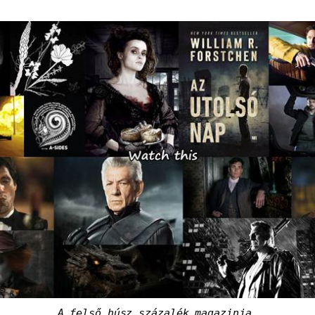
A felső húsz százalék magazinja.