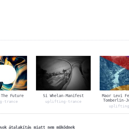
-The Future
Si Whelan-Manifest
Maor Levi F
Tomberlin-J
g-trance
uplifting-trance
upliftin
sok átalakítás miatt nem működnek