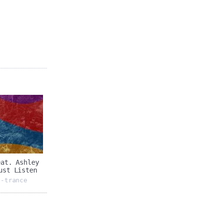
eat. Ashley
ust Listen
g-trance