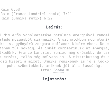
:
Rain 6:53
Rain (Franco Landriel remix) 7:11
Rain (Omniks remix) 6:22
Leírás:
l Mix erős vonalvezetése hatalmas energiával rende
aladó mozgásból származik. A szünetekben megjeleni
éke is, gyönyörű zongora dallamok kíséretében. De e
tanak túl sokáig, és ismét körbeárimlik az energia
lkedünk. Franco Landriel remixe még erősebb, de ta
t érzést, talán még mélyebb is. A misztikusság és 
égig kiséri a mixet. Omniks remixének is jó a légkö
puha szünetekkel, amiknek jól ál a lassúság.
Írta:
Shabe
©
Lejátszás: