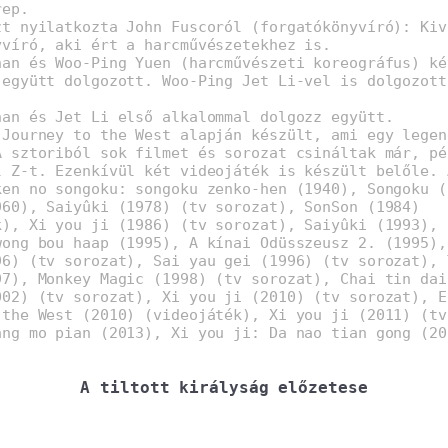
rep.
zt nyilatkozta John Fuscoról (forgatókönyvíró): Kiv
yvíró, aki ért a harcművészetekhez is.
han és Woo-Ping Yuen (harcművészeti koreográfus) ké
 együtt dolgozott. Woo-Ping Jet Li-vel is dolgozott
han és Jet Li első alkalommal dolgozz együtt.
 Journey to the West alapján készült, ami egy legen
A sztoriból sok filmet és sorozat csináltak már, pé
l Z-t. Ezenkívül két videojáték is készült belőle. 
ken no songoku: songoku zenko-hen (1940), Songoku (
960), Saiyûki (1978) (tv sorozat), SonSon (1984)
k), Xi you ji (1986) (tv sorozat), Saiyûki (1993), 
wong bou haap (1995), A kínai Odüsszeusz 2. (1995),
96) (tv sorozat), Sai yau gei (1996) (tv sorozat), 
97), Monkey Magic (1998) (tv sorozat), Chai tin dai
002) (tv sorozat), Xi you ji (2010) (tv sorozat), E
 the West (2010) (videojáték), Xi you ji (2011) (tv
ang mo pian (2013), Xi you ji: Da nao tian gong (20
.
A tiltott királyság előzetese