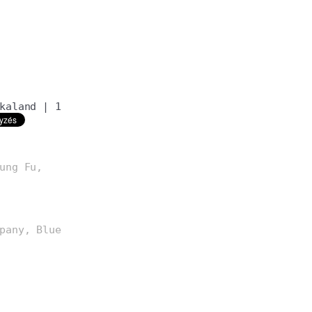
kaland
|
1
ung Fu,
pany, Blue