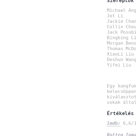
Szereplők
Michael An
Jet Li
Jackie Cha
Collin Cho
Jack Posob
Bingbing L
Morgan Ben
Thomas McD
XiaoLi Liu
Deshun Wan
Yifei Liu
Egy kungfu
belecsöppe
kiválaszto
sokak álta
Értékelés
Imdb:
6,6/1
Rotten Tom