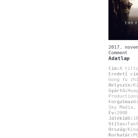
2017. nove
Comment
Adatlap
Cím:
A tilt
Eredeti cí
Gong fu zh
Helyszín:
K
Gyártó:
Hua
Production
Forgalmazó
Sky Media,
Év:
2008
Játékidő:
1
Stílus:
Fan
Ország:
Kín
Korhatár:
P