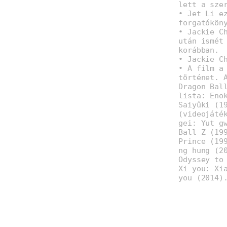
lett a sze
• Jet Li e
forgatókön
• Jackie C
után ismét
korábban.
• Jackie C
• A film a
történet. 
Dragon Bal
lista: Eno
Saiyûki (1
(videojáté
gei: Yut g
Ball Z (19
Prince (19
ng hung (2
Odyssey to
Xi you: Xi
you (2014)