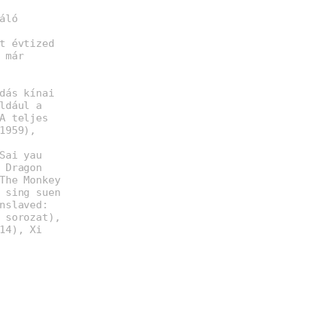
áló
t évtized
 már
dás kínai
ldául a
A teljes
1959),
Sai yau
 Dragon
The Monkey
 sing suen
nslaved:
 sorozat),
14), Xi