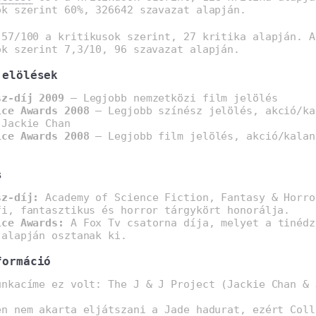
ók szerint 60%, 326642 szavazat alapján.
57/100 a kritikusok szerint, 27 kritika alapján. A
ók szerint 7,3/10, 96 szavazat alapján.
jelölések
sz-díj 2009
– Legjobb nemzetközi film jelölés
ice Awards 2008
– Legjobb színész jelölés, akció/ka
 Jackie Chan
ice Awards 2008
– Legjobb film jelölés, akció/kalan
s
sz-díj:
Academy of Science Fiction, Fantasy & Horro
fi, fantasztikus és horror tárgykört honorálja.
ice Awards:
A Fox Tv csatorna díja, melyet a tinédz
 alapján osztanak ki.
formáció
unkacíme ez volt: The J & J Project (Jackie Chan & 
en nem akarta eljátszani a Jade hadurat, ezért Coll