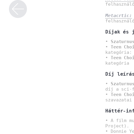
felhasznál
Metacrtic:
felhasznál
Díjak és 
•
Szaturnu
•
Teen Cho
kategória:
•
Teen Cho
kategória
Díj leírá
•
Szaturnu
díj a sci-
•
Teen Cho
szavazatai
Háttér-in
• A film m
Project).
• Donnie Y