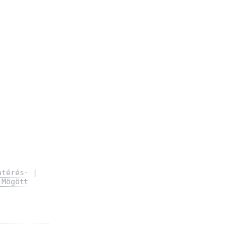
atérés-
|
 Mögött