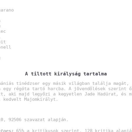
garano
n
u
iec
i
oit
onell
g
A tiltott királyság tartalma
mániás tinédzser egy másik világban találja magát, 
n egy régóta tartó harcba. A jövendőlések szerint ő
tt, aki majd legyőzi a kegyetlen Jade Hadúrat, és m
l kedvelt Majomkirályt.
0, 92506 szavazat alapján.
atoes:
65% a kritikusok szerint, 128 kritika alapjá