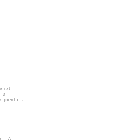
ahol
 a
egmenti a
n. A