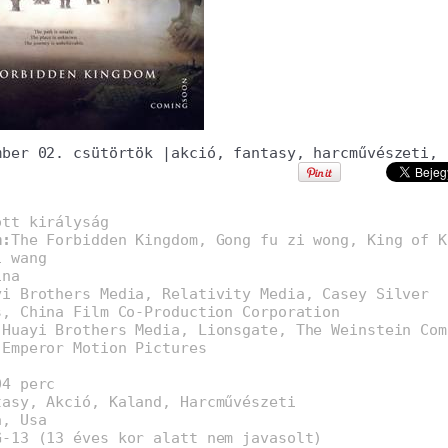
mber 02. csütörtök
|
akció
,
fantasy
,
harcművészeti
,
ott királyság
m:
The Forbidden Kingdom, Gong fu zi wong, King of K
i wang
ína
yi Brothers Media, Relativity Media, Casey Silver
s, China Film Co-Production Corporation
:
Huayi Brothers Media, Lionsgate, The Weinstein Com
 Emperor Motion Pictures
04 perc
tasy, Akció, Kaland, Harcművészeti
a, Usa
G-13 (13 éves kor alatt nem javasolt)