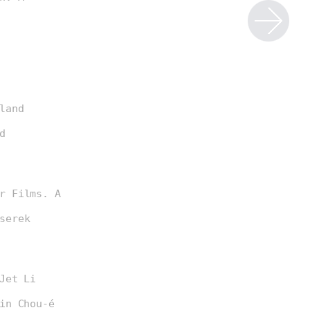
land
d
r Films. A
serek
Jet Li
in Chou-é