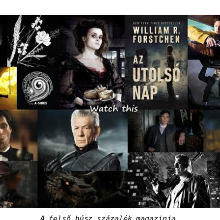
A felső húsz százalék magazinja.