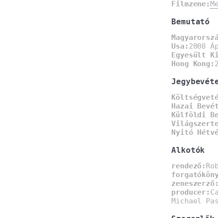
Filmzene:
M
Bemutató
Magyarorsz
Usa:
2008 Á
Egyesült K
Hong Kong:
Jegybevét
Költségvet
Hazai Bevé
Külföldi B
Világszert
Nyitó Hétv
Alkotók
rendező:
Ro
forgatókön
zeneszerző
producer:
C
Michael Pa