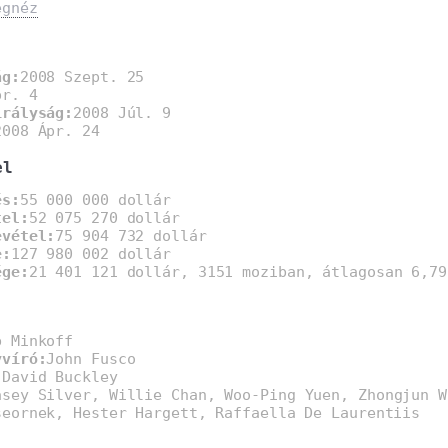
egnéz
ág:
2008 Szept. 25
pr. 4
irályság:
2008 Júl. 9
2008 Ápr. 24
el
és:
55 000 000 dollár
tel:
52 075 270 dollár
evétel:
75 904 732 dollár
e:
127 980 002 dollár
ége:
21 401 121 dollár, 3151 moziban, átlagosan 6,79
b Minkoff
yvíró:
John Fusco
:
David Buckley
asey Silver, Willie Chan, Woo-Ping Yuen, Zhongjun W
seornek, Hester Hargett, Raffaella De Laurentiis