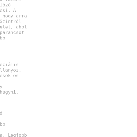
iózó
esi. A
 hogy arra
Szintről
elet, ahol
parancsot
bb
eciális
llanyoz.
esek és
y
hagyni.
d
bb
a, Legjobb