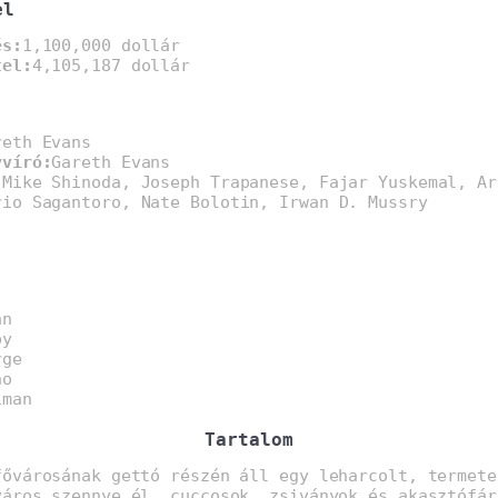
el
és:
1,100,000 dollár
tel:
4,105,187 dollár
reth Evans
yvíró:
Gareth Evans
:
Mike Shinoda, Joseph Trapanese, Fajar Yuskemal, Ar
rio Sagantoro, Nate Bolotin, Irwan D. Mussry
an
py
rge
no
iman
Tartalom
fővárosának gettó részén áll egy leharcolt, termete
város szennye él, cuccosok, zsiványok és akasztófár