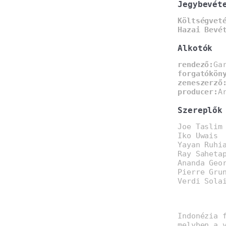
Jegybevét
Költségvet
Hazai Bevé
Alkotók
rendező:
Ga
forgatókön
zeneszerző
producer:
A
Szereplők
Joe Taslim
Iko Uwais
Yayan Ruhi
Ray Saheta
Ananda Geo
Pierre Gru
Verdi Sola
Indonézia 
melyben a 