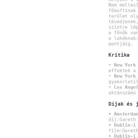
Nem melles
főmuftinak
terület ol
tévedjenek
szintre lé
a főnők va
a lakóknak
pontjáig.
Kritika
•
New York
effektek a
•
New York
gyakorlati
•
Los Ange
oktánszámú
Díjak és 
• Amsterda
díj:Gareth
• Dublin-i
film:Garet
• Dublin-i