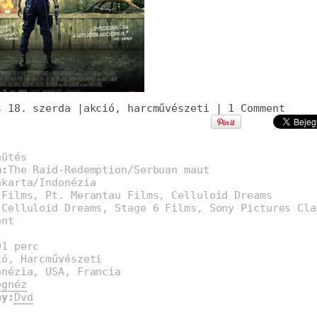
s 18. szerda
|
akció
,
harcművészeti
|
1 Comment
aütés
m:
The Raid-Redemption/Serbuan maut
akarta/Indonézia
 Films, Pt. Merantau Films, Celluloid Dreams
:
Celluloid Dreams, Stage 6 Films, Sony Pictures Cla
ent
01 perc
ió, Harcművészeti
onézia, USA, Francia
egnéz
ay:
Dvd