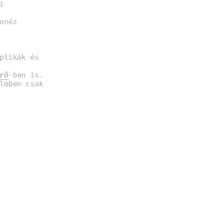
i
onéz
plikák és
rő
-ben is.
lmben csak