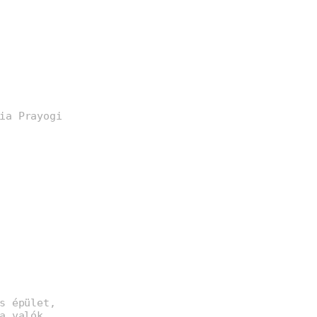
ia Prayogi
s épület,
a valók.