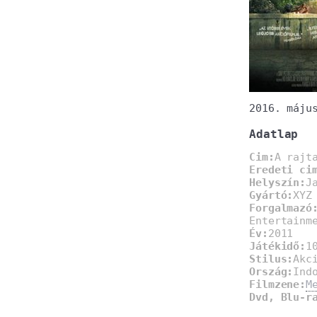
2016. máju
Adatlap
Cim:
A rajt
Eredeti ci
Helyszín:
J
Gyártó:
XYZ
Forgalmazó
Entertainm
Év:
2011
Játékidő:
1
Stilus:
Akc
Ország:
Ind
Filmzene:
M
Dvd, Blu-r