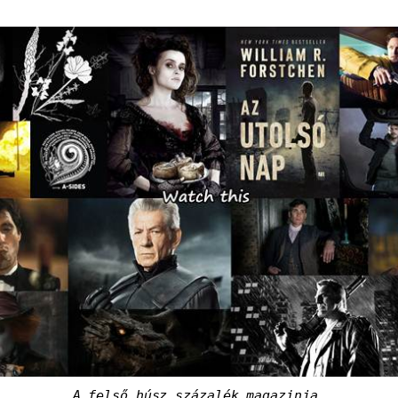
A felső húsz százalék magazinja.