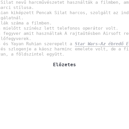
 Silat nevű harcművészetet használták a filmben, am
harci stílusa.
hian kiképzett Pencak Silat harcos, szolgált az ind
lgálatnál.
llák száma a filmben.
s mielőtt színész lett telefonos operátor volt.
s fegyver amit használtak A rajtaütésben Airsoft re
 lőfegyverek.
s és Yayan Ruhian szerepelt a
Star Wars-Az ébredő E
tés szlogenje a káosz harminc emelete volt, de a fi
van, a földszintel együtt.
Előzetes