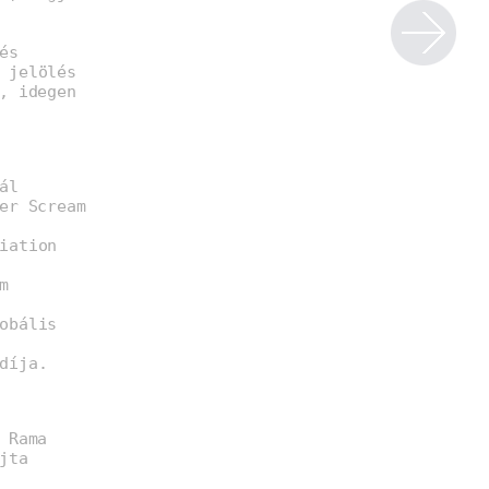
és
 jelölés
, idegen
ál
er Scream
iation
m
obális
díja.
 Rama
jta