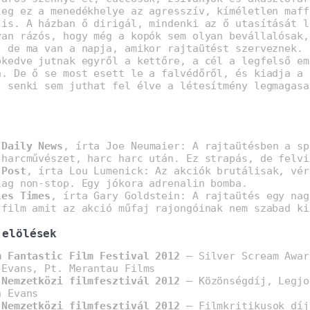
leg ez a menedékhelye az agresszív, kíméletlen maff
 is. A házban ő dirigál, mindenki az ő utasítását l
yan rázós, hogy még a kopók sem olyan bevállalósak,
, de ma van a napja, amikor rajtaütést szerveznek. 
pkedve jutnak egyről a kettőre, a cél a legfelső em
n. De ő se most esett le a falvédőről, és kiadja a 
: senki sem juthat fel élve a létesítmény legmagasa
 Daily News
, írta Joe Neumaier: A rajtaütésben a sp
 harcművészet, harc harc után. Ez strapás, de felvi
 Post
, írta Lou Lumenick: Az akciók brutálisak, vér
lag non-stop. Egy jókora adrenalin bomba.
les Times
, írta Gary Goldstein: A rajtaütés egy nag
 film amit az akció műfaj rajongóinak nem szabad ki
jelölések
m Fantastic Film Festival 2012
– Silver Scream Awar
 Evans, Pt. Merantau Films
 Nemzetközi filmfesztivál 2012
– Közönségdíj, Legjo
h Evans
 Nemzetközi filmfesztivál 2012
– Filmkritikusok díj