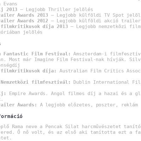
h Evans
íj 2013
– Legjobb Thriller jelölés
railer Awards 2013
– Legjobb külföldi TV Spot jelöl
railer Awards 2012
– Legjobb külföldi akció trailer
 filmkritikusok díja 2013
– Legjobb nemzetközi film
góriában jelölés
s
m Fantastic Film Festival:
Amszterdam-i filmfesztiv
an. Most már Imagine Film Festival-nak hívják. Silv
önségdíj
 filmkritikusok díja:
Australian Film Critics Assoc
 Nemzetközi filmfesztivál:
Dublin International Fil
íj:
Empire Awards. Angol filmes díj a hazai és a gl
k.
railer Awards:
A legjobb előzetes, poszter, reklám 
formáció
eplő Rama neve a Pencak Silat harcművészetet tanító
 ered. Ő nő volt, és az első aki tanította ezt a fa
etet.