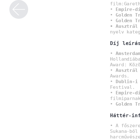
film:Garet
•
Empire-d
•
Golden T
•
Golden T
• Ausztrál
nyelv kate
Díj leírá
•
Amsterda
Hollandiáb
Award: Köz
•
Ausztrál
Awards.
•
Dublin-i
Festival.
•
Empire-d
filmiparna
•
Golden T
Háttér-in
• A főszer
Sukana-ból
harcművész