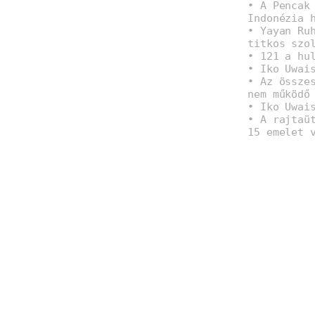
• A Pencak
Indonézia 
• Yayan Ru
titkos szo
• 121 a hu
• Iko Uwai
• Az össze
nem működő
• Iko Uwai
• A rajtaü
15 emelet 