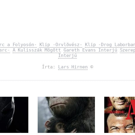
rc a Folyosón-
Klip -Orvlövész-
Klip -Drog Laborba
arc-
A Kulisszák Mögött
Gareth Evans Interjú
Szere
Interjú
Írta:
Lars Hirnen
©