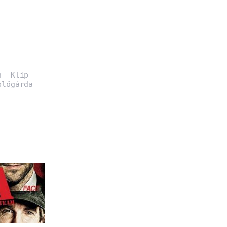
n-
Klip -
plőgárda