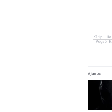
Klip -Ha
Végső H
Ajánló: