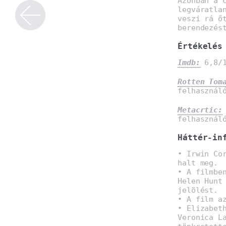
Azonban a 
legváratla
veszi rá ő
berendezés
Értékelés
Imdb:
6,8/1
Rotten Tom
felhasznál
Metacrtic:
felhasznál
Háttér-in
• Irwin Co
halt meg.
• A filmbe
Helen Hunt
jelölést.
• A film a
• Elizabet
Veronica L