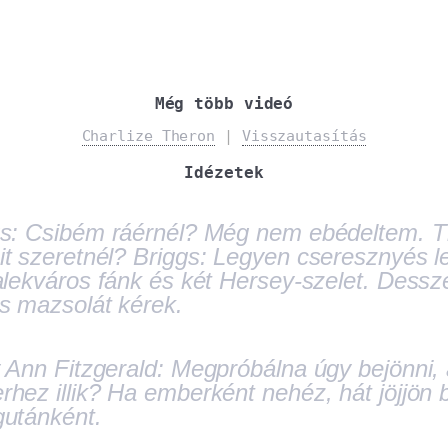
Még több videó
Charlize Theron
|
Visszautasítás
Idézetek
gs: Csibém ráérnél? Még nem ebédeltem. Ti
t szeretnél? Briggs: Legyen cseresznyés l
alekváros fánk és két Hersey-szelet. Dessz
s mazsolát kérek.
 Ann Fitzgerald: Megpróbálna úgy bejönni,
hez illik? Ha emberként nehéz, hát jöjjön 
gutánként.