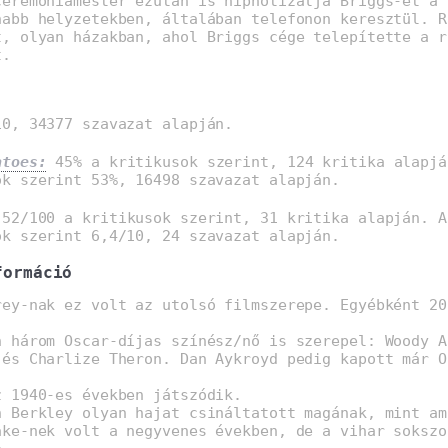
ceremóniamester ezután is hipnotizálja Briggs-et a
nabb helyzetekben, általában telefonon keresztül. R
t, olyan házakban, ahol Briggs cége telepítette a r
t.
0, 34377 szavazat alapján.
atoes:
45% a kritikusok szerint, 124 kritika alapjá
ók szerint 53%, 16498 szavazat alapján.
52/100 a kritikusok szerint, 31 kritika alapján. A
ók szerint 6,4/10, 24 szavazat alapján.
formáció
rey-nak ez volt az utolsó filmszerepe. Egyébként 20
n három Oscar-díjas színész/nő is szerepel: Woody A
 és Charlize Theron. Dan Aykroyd pedig kapott már O
z 1940-es években játszódik.
h Berkley olyan hajat csináltatott magának, mint am
ake-nek volt a negyvenes években, de a vihar sokszo