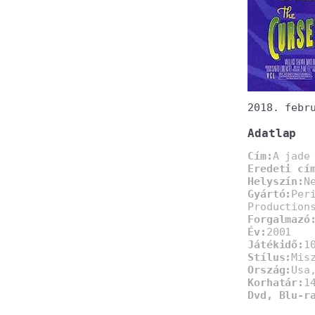
2018. febr
Adatlap
Cím:
A jade
Eredeti cí
Helyszín:
N
Gyártó:
Per
Production
Forgalmazó
Év:
2001
Játékidő:
1
Stílus:
Mis
Ország:
Usa
Korhatár:
1
Dvd, Blu-r