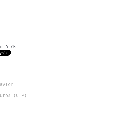
gjáték
avier
ures (UIP)