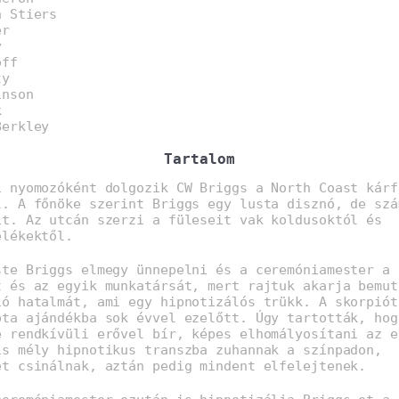
n Stiers
er
y
off
ty
inson
k
Berkley
Tartalom
i nyomozóként dolgozik CW Briggs a North Coast kárf
l. A főnöke szerint Briggs egy lusta disznó, de szá
ít. Az utcán szerzi a füleseit vak koldusoktól és
elékektől.
ste Briggs elmegy ünnepelni és a ceremóniamester a 
t és az egyik munkatársát, mert rajtuk akarja bemut
ió hatalmát, ami egy hipnotizálós trükk. A skorpiót
pta ajándékba sok évvel ezelőtt. Úgy tartották, hog
e rendkívüli erővel bír, képes elhomályosítani az e
is mély hipnotikus transzba zuhannak a színpadon,
et csinálnak, aztán pedig mindent elfelejtenek.