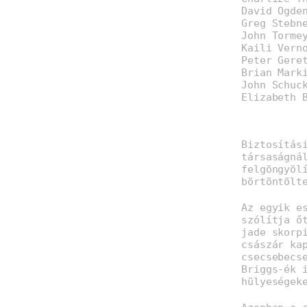
David Ogde
Greg Stebn
John Torme
Kaili Vern
Peter Gere
Brian Mark
John Schuc
Elizabeth 
Biztosítás
társaságná
felgöngyöl
börtöntölt
Az egyik e
szólítja ő
jade skorp
császár ka
csecsebecs
Briggs-ék 
hülyeségek