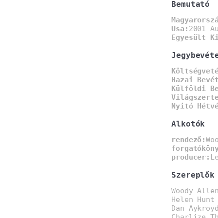
Bemutató
Magyarorsz
Usa:
2001 A
Egyesült K
Jegybevét
Költségvet
Hazai Bevé
Külföldi B
Világszert
Nyitó Hétv
Alkotók
rendező:
Wo
forgatókön
producer:
L
Szereplők
Woody Alle
Helen Hunt
Dan Aykroy
Charlize T