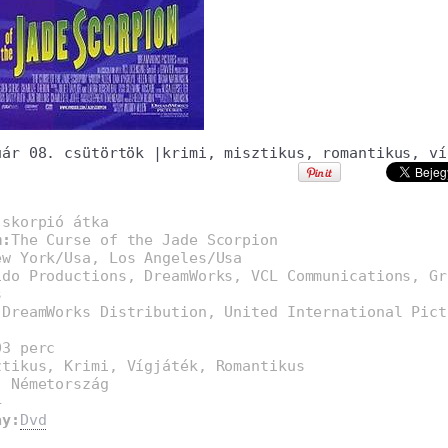
uár 08. csütörtök
|
krimi
,
misztikus
,
romantikus
,
ví
 skorpió átka
m:
The Curse of the Jade Scorpion
ew York/Usa, Los Angeles/Usa
ido Productions, DreamWorks, VCL Communications, Gr
s
:
DreamWorks Distribution, United International Pict
03 perc
ztikus, Krimi, Vígjáték, Romantikus
, Németország
4
ay:
Dvd