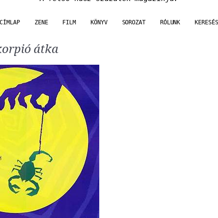
CÍMLAP
ZENE
FILM
KÖNYV
SOROZAT
RÓLUNK
KERESÉ
korpió átka