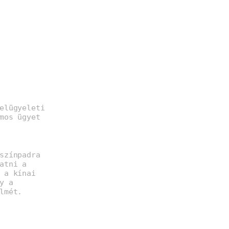
elügyeleti
mos ügyet
színpadra
atni a
 a kínai
y a
lmét.