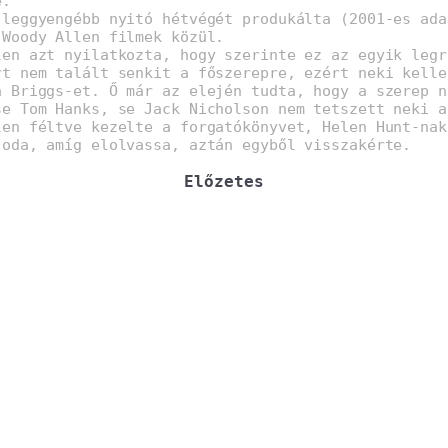
e.
 leggyengébb nyitó hétvégét produkálta (2001-es ada
 Woody Allen filmek közül.
len azt nyilatkozta, hogy szerinte ez az egyik legr
rt nem talált senkit a főszerepre, ezért neki kelle
a Briggs-et. Ő már az elején tudta, hogy a szerep n
se Tom Hanks, se Jack Nicholson nem tetszett neki a
len féltve kezelte a forgatókönyvet, Helen Hunt-nak
 oda, amíg elolvassa, aztán egyből visszakérte.
Előzetes