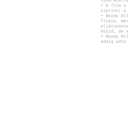
tönkretett
• A film a
szerint) a
• Woody Al
filmje, me
eljátszani
hozzá, de 
• Woody Al
addig adta