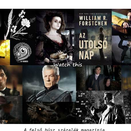
A felső húsz százalék magazinja.