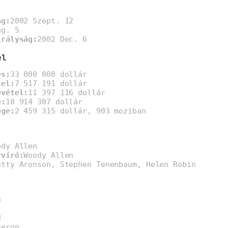
ág:
2002 Szept. 12
ug. 5
irályság:
2002 Dec. 6
el
és:
33 000 000 dollár
tel:
7 517 191 dollár
evétel:
11 397 116 dollár
e:
18 914 307 dollár
ége:
2 459 315 dollár, 903 moziban
ody Allen
yvíró:
Woody Allen
etty Aronson, Stephen Tenenbaum, Helen Robin
n
d
heron