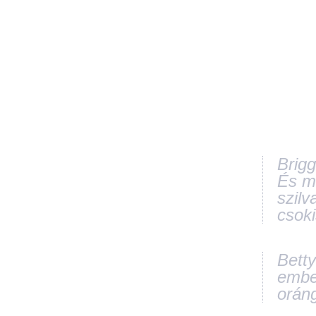
Brig
És mi
szilv
csoki
Betty
ember
orán