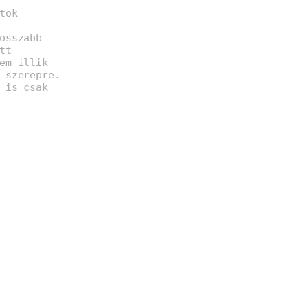
tok
osszabb
tt
em illik
 szerepre.
 is csak