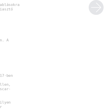
ablásokra
iasztó
n. A
17-ben
llen,
scar-
ilyen
r