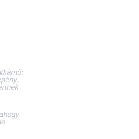
tkárnő:
epény,
ertnek
 ahogy
be