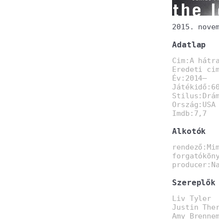
2015. nove
Adatlap
Cim:A hátr
Eredeti ci
Év:2014–
Játékidő:6
Stilus:Drá
Ország:USA
Imdb:7,7
Alkotók
rendező:Mi
forgatókön
producer:N
Szereplők
Liv Tyler
Justin The
Amy Brenne