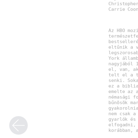
Christophe
Carrie Coo
Az HBO moz
természetf
bestseller
eltűnik a 
legszorosa
York állam
nagyjából 
el, van, a
telt el a 
senki. Sok
ez a bibli
emelte az 
némasági f
bűnösök ma
gyakorolni
nem csak a
gyarlók és
elfogadni,
korábban, 