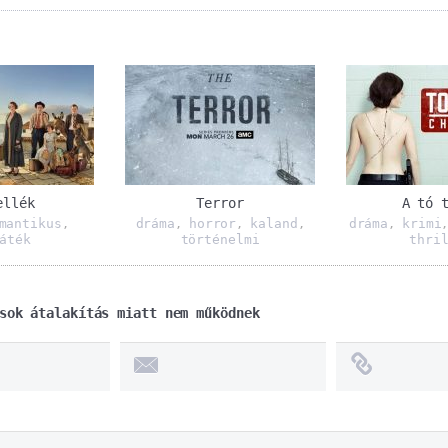
ellék
Terror
A tó 
mantikus
dráma
horror
kaland
dráma
krimi
,
,
,
,
,
áték
történelmi
thri
sok átalakítás miatt nem működnek