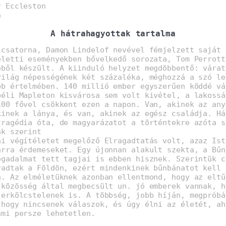
r Eccleston
n
A hátrahagyottak tartalma
icsatorna, Damon Lindelof nevével fémjelzett saját 
eletti eseményekben bővelkedő sorozata, Tom Perrott
éből készült. A kiinduló helyzet megdöbbentő: várat
világ népességének két százaléka, méghozzá a szó le
bb értelmében. 140 millió ember egyszerűen köddé vá
béli Mapleton kisvárosa sem volt kivétel, a lakossá
100 fővel csökkent ezen a napon. Van, akinek az any
kinek a lánya, és van, akinek az egész családja. Há
tragédia óta, de magyarázatot a történtekre azóta s
ak szerint
ai végítéletet megelőző Elragadtatás volt, azaz Ist
arra érdemeseket. Egy újonnan alakult szekta, a Bűn
ogadalmat tett tagjai is ebben hisznek. Szerintük c
radtak a Földön, ezért mindenkinek bűnbánatot kell
a. Az elméletüknek azonban ellentmond, hogy az eltű
 közösség által megbecsült un. jó emberek vannak, h
 erkölcstelenek is. A többség, jobb híján, megpróbá
 hogy nincsenek válaszok, és úgy élni az életét, ah
ami persze lehetetlen.