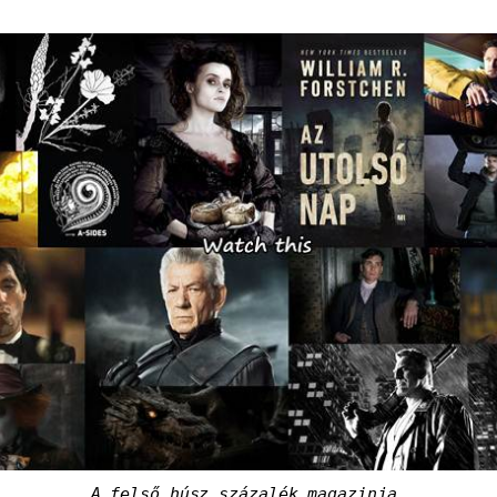
A felső húsz százalék magazinja.