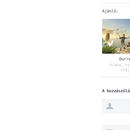
Ajánló:
Durr
dráma
ro
,
vígj
A hozzászólá