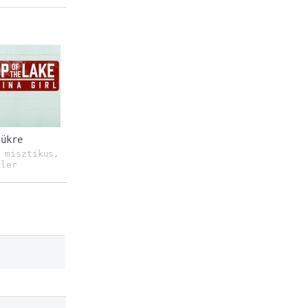
tükre
misztikus
,
,
ller