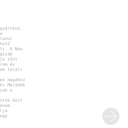
gyártású,
a
lanul
hető
lt. A New
gszám
ja tűnt
rom év
em talált
en magához
ös Maradék
sak a
ntek közt
anem
lja
ogy