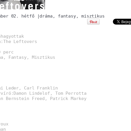
mber 02. hétfő
|
dráma
,
fantasy
,
misztikus
ahagyottak
m:The Leftovers
0 perc
ma, Fantasy, Misztikus
mi Leder, Carl Franklin
yvíró:Damon Lindelof, Tom Perrotta
an Bernstein Freed, Patrick Markey
roux
man