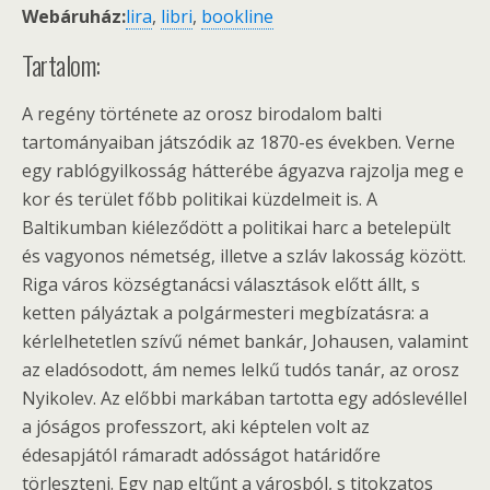
Webáruház:
lira
,
libri
,
bookline
Tartalom:
A regény története az orosz birodalom balti
tartományaiban játszódik az 1870-es években. Verne
egy rablógyilkosság hátterébe ágyazva rajzolja meg e
kor és terület főbb politikai küzdelmeit is. A
Baltikumban kiéleződött a politikai harc a betelepült
és vagyonos németség, illetve a szláv lakosság között.
Riga város községtanácsi választások előtt állt, s
ketten pályáztak a polgármesteri megbízatásra: a
kérlelhetetlen szívű német bankár, Johausen, valamint
az eladósodott, ám nemes lelkű tudós tanár, az orosz
Nyikolev. Az előbbi markában tartotta egy adóslevéllel
a jóságos professzort, aki képtelen volt az
édesapjától rámaradt adósságot határidőre
törleszteni. Egy nap eltűnt a városból, s titokzatos