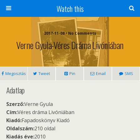
Watch this
2017-11-08 • No Comments
Verne Gyula-Véres Dráma Livóniában
Megosztás
Tweet
Pin
Email
SMS
Adatlap
Szerző:
Verne Gyula
Cím:
Véres dráma Livóniában
Kiadó:
Fapadoskönyv Kiadó
Oldalszám:
210 oldal
Kiadás éve:
2010