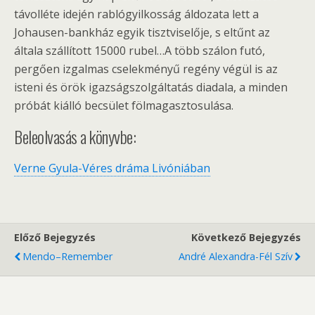
távolléte idején rablógyilkosság áldozata lett a
Johausen-bankház egyik tisztviselője, s eltűnt az
általa szállított 15000 rubel…A több szálon futó,
pergően izgalmas cselekményű regény végül is az
isteni és örök igazságszolgáltatás diadala, a minden
próbát kiálló becsület fölmagasztosulása.
Beleolvasás a könyvbe:
Verne Gyula-Véres dráma Livóniában
Előző Bejegyzés
Következő Bejegyzés
Mendo–Remember
André Alexandra-Fél Szív