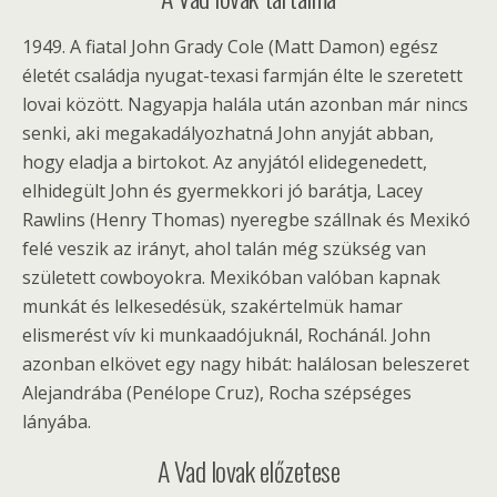
1949. A fiatal John Grady Cole (Matt Damon) egész
életét családja nyugat-texasi farmján élte le szeretett
lovai között. Nagyapja halála után azonban már nincs
senki, aki megakadályozhatná John anyját abban,
hogy eladja a birtokot. Az anyjától elidegenedett,
elhidegült John és gyermekkori jó barátja, Lacey
Rawlins (Henry Thomas) nyeregbe szállnak és Mexikó
felé veszik az irányt, ahol talán még szükség van
született cowboyokra. Mexikóban valóban kapnak
munkát és lelkesedésük, szakértelmük hamar
elismerést vív ki munkaadójuknál, Rochánál. John
azonban elkövet egy nagy hibát: halálosan beleszeret
Alejandrába (Penélope Cruz), Rocha szépséges
lányába.
A Vad lovak előzetese