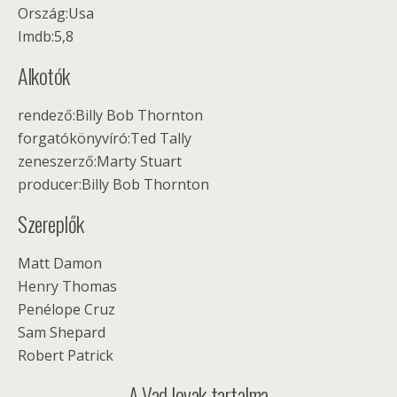
Ország:Usa
Imdb:5,8
Alkotók
rendező:Billy Bob Thornton
forgatókönyvíró:Ted Tally
zeneszerző:Marty Stuart
producer:Billy Bob Thornton
Szereplők
Matt Damon
Henry Thomas
Penélope Cruz
Sam Shepard
Robert Patrick
A Vad lovak tartalma