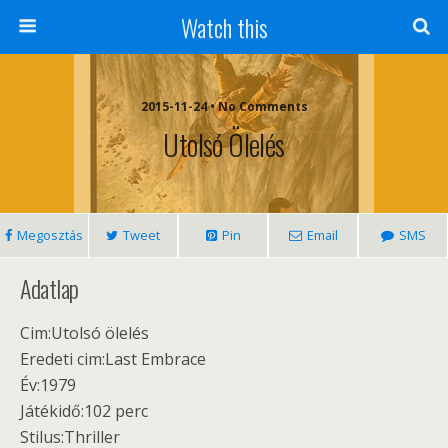
Watch this
2015-11-24 • No Comments
Utolsó Ölelés
Megosztás
Tweet
Pin
Email
SMS
Adatlap
Cim:Utolsó ölelés
Eredeti cim:Last Embrace
Év:1979
Játékidő:102 perc
Stilus:Thriller