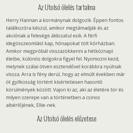
Az Utolsó ölelés tartalma
Herry Hannan a kormánynak dolgozik. Éppen fontos
találkozóra készül, amikor megtámadják és az
akciónak a felesége áldozatul esik. A férfi
idegösszeomlást kap, hónapokat tölt kórházban.
Amikor megpróbál visszazökkenni a hétköznapi
életbe, különös dolgokra figyel fel. Nyomozni kezd,
melynek szálai ötven esztendővel korábbra nyúlnak
vissza. Arra is fény derül, hogy az elmúlt években már
öt gyilkosság történt kísértetiesen hasonló
körülmények között. Vajon ki az, aki az életére tör és
milyen szerepe van a történetben a csinos
albérlőjének, Ellie-nek.
Az Utolsó ölelés előzetese