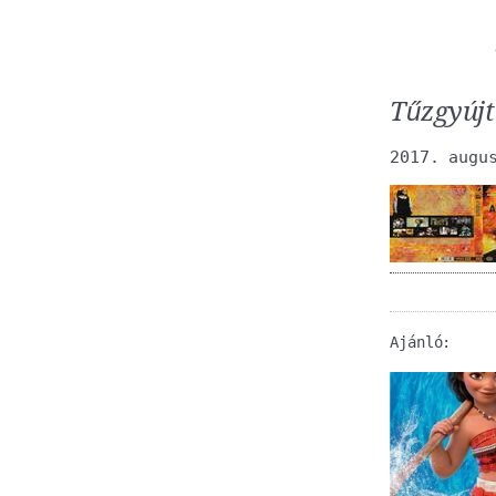
Tűzgyúj
2017. augu
Ajánló: