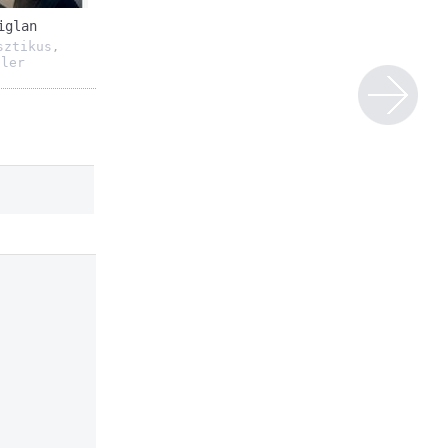
iglan
sztikus
,
ller