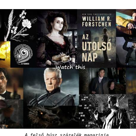
A felső húsz százalék magazinja.