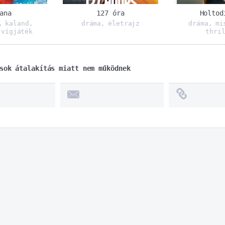
ana
127 óra
Holtod
kaland
dráma
életrajz
dráma
mi
,
,
,
,
vígjáték
thri
,
sok átalakítás miatt nem működnek