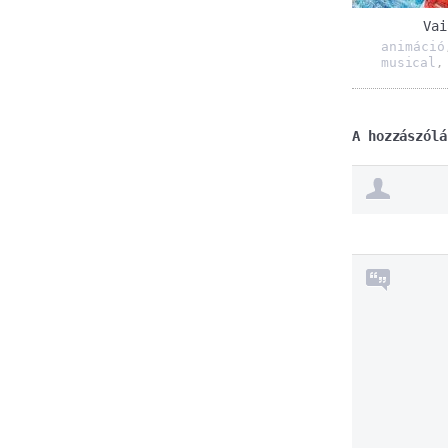
Vai
animáció
musical
A hozzászólá