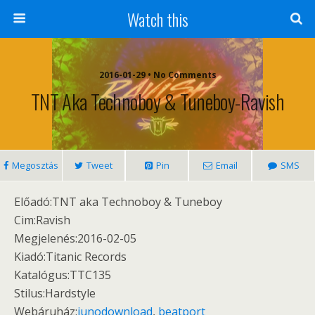
Watch this
2016-01-29 • No Comments
TNT Aka Technoboy & Tuneboy-Ravish
Megosztás
Tweet
Pin
Email
SMS
Előadó:TNT aka Technoboy & Tuneboy
Cim:Ravish
Megjelenés:2016-02-05
Kiadó:Titanic Records‎
Katalógus:TTC135
Stilus:Hardstyle
Webáruház:
junodownload
,
beatport