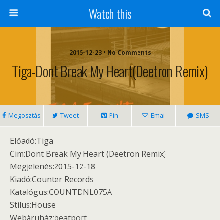
Watch this
2015-12-23 • No Comments
Tiga-Dont Break My Heart(Deetron Remix)
Megosztás
Tweet
Pin
Email
SMS
Előadó:Tiga
Cim:Dont Break My Heart (Deetron Remix)
Megjelenés:2015-12-18
Kiadó:Counter Records
Katalógus:COUNTDNL075A‎
Stilus:House
Webáruház:beatport