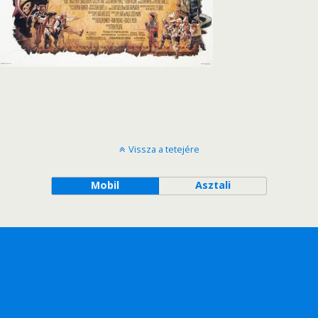
Vissza a tetejére
Mobil
Asztali