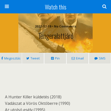
Watch this
2022-12-19 • No Comments
Tengeralattjáró
Megosztás
Tweet
Pin
Email
SMS
A Hunter Killer küldetés (2018)
Vadászat a Vörös Októberre (1990)
Az utolsó esély (1995)