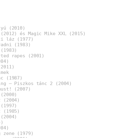
tyú (2010)
 (2012) és Magic Mike XXL (2015)
ti láz (1977)
radni (1983)
 (1983)
rted rapes (2001)
984)
(2011)
lmek
nc (1987)
ing – Piszkos tánc 2 (2004)
must! (2007)
 (2000)
z (2004)
 (1997)
t (1985)
 (2004)
4)
984)
g zene (1979)