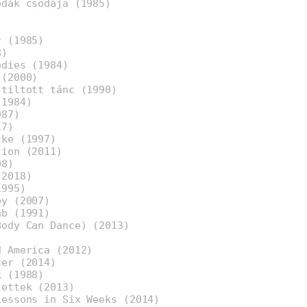
odák csodája (1985)
)
)
r (1985)
8)
odies (1984)
 (2000)
 tiltott tánc (1990)
(1984)
987)
17)
cke (1997)
tion (2011)
08)
(2018)
1995)
oy (2007)
áb (1991)
Body Can Dance) (2013)
d America (2012)
cer (2014)
k (1988)
lettek (2013)
Lessons in Six Weeks (2014)