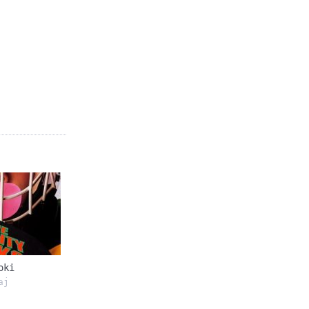
oki
aj