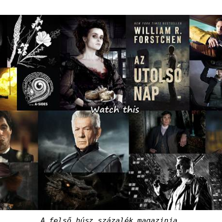
A felső húsz százalék magazinja.