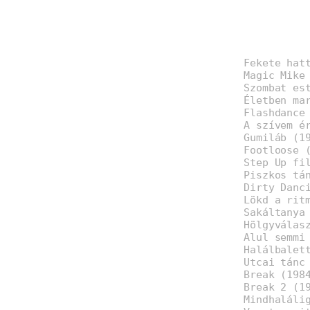
Fekete hat
Magic Mike
Szombat es
Életben ma
Flashdance
A szívem é
Gumiláb (1
Footloose 
Step Up fi
Piszkos tá
Dirty Danc
Lökd a rit
Sakáltanya
Hölgyválas
Alul semmi
Halálbalet
Utcai tánc
Break (198
Break 2 (1
Mindhaláli