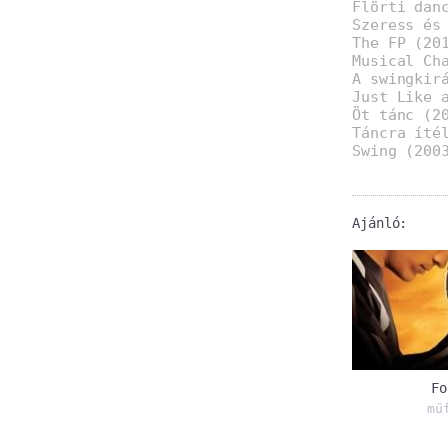
Flörti dan
Szeress és
The FP (20
Musical Ch
A swingkir
Just Like 
Öt tánc (2
Táncra íté
Swing (200
Ajánló:
Fo
mű