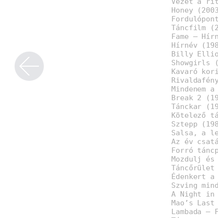
Vezet a ri
Honey (200
Fordulópon
Táncfilm (
Fame – Hír
Hírnév (19
Billy Elli
Showgirls 
Kavaró kor
Rivaldafén
Mindenem a
Break 2 (1
Tánckar (1
Kötelező t
Sztepp (19
Salsa, a l
Az év csat
Forró tánc
Mozdulj és
Táncőrület
Édenkert a
Szving min
A Night in
Mao’s Last
Lambada – 