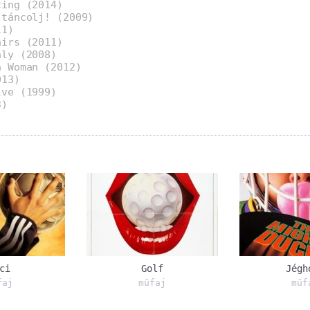
cing (2014)
 táncolj! (2009)
11)
airs (2011)
ály (2008)
a Woman (2012)
013)
lve (1999)
3)
ci
Golf
Jégh
faj
műfaj
műf