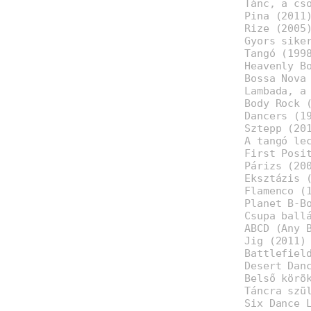
Tánc, a cs
Pina (2011
Rize (2005
Gyors sike
Tangó (199
Heavenly B
Bossa Nova
Lambada, a
Body Rock 
Dancers (1
Sztepp (20
A tangó le
First Posi
Párizs (20
Eksztázis 
Flamenco (
Planet B-B
Csupa ball
ABCD (Any 
Jig (2011)
Battlefiel
Desert Dan
Belső körö
Táncra szü
Six Dance 