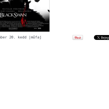
mber 20. kedd
|
műfaj