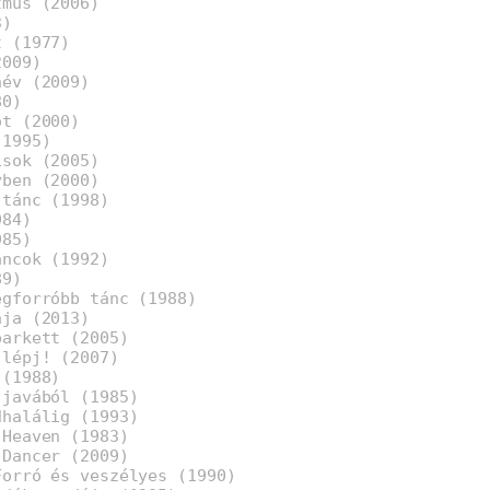
tmus (2006)
3)
t (1977)
2009)
név (2009)
80)
ot (2000)
(1995)
isok (2005)
yben (2000)
 tánc (1998)
984)
985)
áncok (1992)
89)
egforróbb tánc (1988)
ája (2013)
parkett (2005)
 lépj! (2007)
 (1988)
 javából (1985)
dhalálig (1993)
 Heaven (1983)
 Dancer (2009)
Forró és veszélyes (1990)