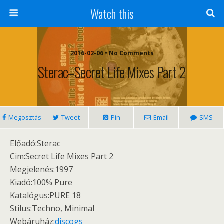
Watch this
2016-02-06 • No Comments
Sterac–Secret Life Mixes Part 2
Megosztás
Tweet
Pin
Email
SMS
Előadó:Sterac
Cim:Secret Life Mixes Part 2 ‎
Megjelenés:1997
Kiadó:100% Pure ‎ ‎
Katalógus:PURE 18
Stilus:Techno, Minimal
Webáruház:
discogs