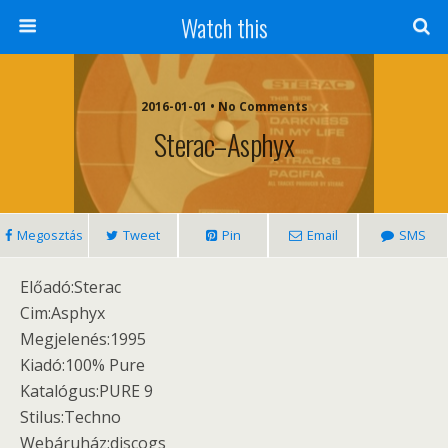
Watch this
2016-01-01 • No Comments
Sterac–Asphyx
Megosztás
Tweet
Pin
Email
SMS
Előadó:Sterac
Cim:Asphyx‎
Megjelenés:1995
Kiadó:100% Pure ‎ ‎
Katalógus:PURE 9
Stilus:Techno
Webáruház:discogs