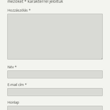
mezőket
*
karakterrel jelöltük
Hozzászólás
*
Név
*
E-mail cím
*
Honlap