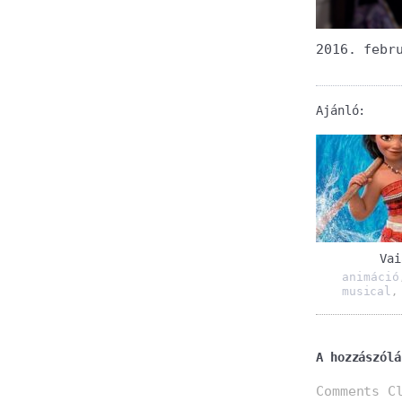
2016. febr
Ajánló:
Vai
animáció
musical
A hozzászólá
Comments C