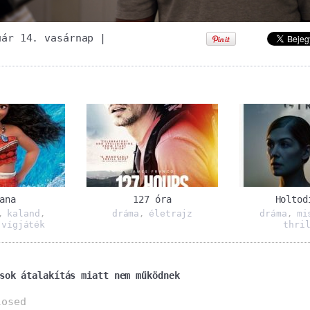
uár 14. vasárnap
|
ana
127 óra
Holtod
kaland
dráma
életrajz
dráma
mi
,
,
,
,
vígjáték
thri
,
sok átalakítás miatt nem működnek
losed