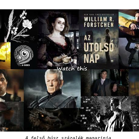
A felső húsz százalék magazinja.