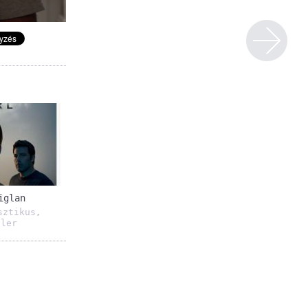
iglan
sztikus
,
ller