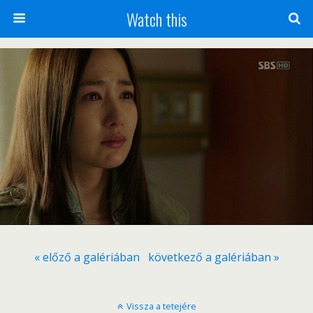
Watch this
« előző a galériában
következő a galériában »
Vissza a tetejére