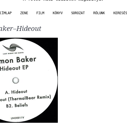
CÍMLAP
ZENE
FILM
KÖNYV
SOROZAT
RÓLUNK
KERESÉ
aker–Hideout