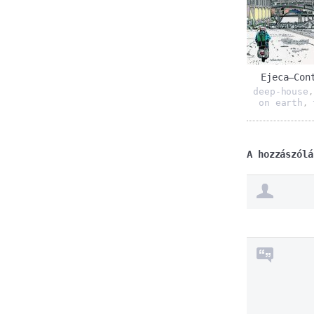
Ejeca‎–Con
deep-house
on earth
,
A hozzászólá