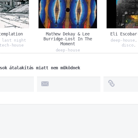
templation
Mathew Dekay & Lee
Eli Escobar
Burridge-Lost In The
last night
deep-house
,
Moment
tech-house
disco
,
deep-house
sok átalakítás miatt nem működnek