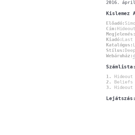
2016. ápri
Kislemez 
Előadó:
Sim
Cím:
Hideou
Megjelenés
Kiadó:
Last
Katalógus:
Stílus:
Dee
Webáruház:
Számlista
1.
Hideout 
2.
Beliefs 
3.
Hideout 
Lejátszás