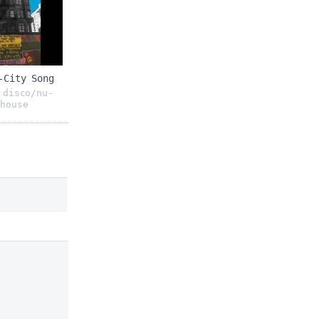
-City Song
disco/nu-
,
house