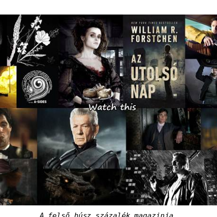
A felső húsz százalék magazinja.