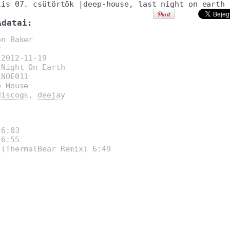
lis 07. csütörtök
|
deep-house
,
last night on earth
Adatai:
on Baker
t
:
2012-11-19
 Night On Earth
LNOE011
p House
discogs
,
deejay
:
6:03
6:55
(ThermalBear Remix) 6:49
: