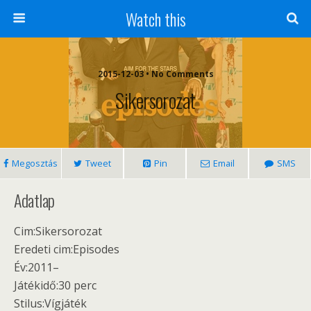
Watch this
2015-12-03 • No Comments
Sikersorozat
Megosztás
Tweet
Pin
Email
SMS
Adatlap
Cim:Sikersorozat
Eredeti cim:Episodes
Év:2011–
Játékidő:30 perc
Stilus:Vígjáték